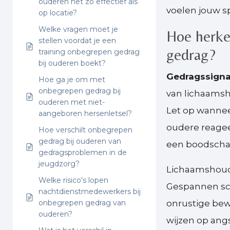
ouderen net zo effectief als
voelen jouw s
op locatie?
Welke vragen moet je
Hoe herke
stellen voordat je een
gedrag?
training onbegrepen gedrag
bij ouderen boekt?
Gedragssigna
Hoe ga je om met
onbegrepen gedrag bij
van lichaamsh
ouderen met niet-
Let op wannee
aangeboren hersenletsel?
oudere reagee
Hoe verschilt onbegrepen
gedrag bij ouderen van
een boodschap 
gedragsproblemen in de
jeugdzorg?
Lichaamshoudi
Welke risico’s lopen
Gespannen sch
nachtdienstmedewerkers bij
onbegrepen gedrag van
onrustige bew
ouderen?
wijzen op ang