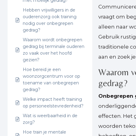
met moeilijk gedrag?
Communiceren
Hebben vrijwilligers in de
vraagt om begr
ouderenzorg ook training
nodig over onbegrepen
alleen naar w
gedrag?
Gebruik rustig
Waarom wordt onbegrepen
gedrag bij terminale ouderen
traditionele c
zo vaak over het hoofd
aan en zoek j
gezien?
Hoe bereid je een
Waarom ve
woonzorgcentrum voor op
gedrag?
toename van onbegrepen
gedrag?
Onbegrepen g
Welke impact heeft training
onderliggende
op personeelstevredenheid?
Wat is weerbaarheid in de
effecten. Het
zorg?
woorden teko
Hoe train je mentale