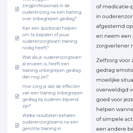
zorgprofessionals in de
of medicatie-
ouderenzorg na een training
in ouderenzor
over onbegrepen gedrag?
afgestemd op 
Kan een quickscan helpen
om te bepalen of jouw
en neem een p
ouderenzorgteam training
zorgverlener m
nodig heeft?
Wat als je ouderenzorgteam
Zelfzorg voor 
al ervaren is, heeft een
gedrag emotio
training onbegrepen gedrag
dan nog zin?
moeilijke situ
Hoe zorg je dat de effecten
overweldigd vo
van een training onbegrepen
goed voor jez
gedrag bij ouderen blijvend
zijn?
helpen wannee
Welke resultaten behalen
of simpele ac
ouderenzorgteams na een
gerichte training in
een andere be