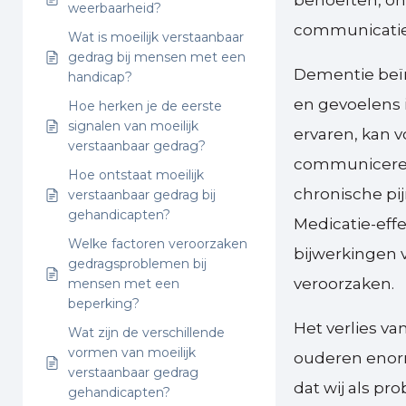
behoeften, ong
weerbaarheid?
communicatie 
Wat is moeilijk verstaanbaar
gedrag bij mensen met een
Dementie beï
handicap?
en gevoelens i
Hoe herken je de eerste
signalen van moeilijk
ervaren, kan 
verstaanbaar gedrag?
communiceren d
Hoe ontstaat moeilijk
chronische pij
verstaanbaar gedrag bij
gehandicapten?
Medicatie-eff
Welke factoren veroorzaken
bijwerkingen v
gedragsproblemen bij
veroorzaken.
mensen met een
beperking?
Het verlies va
Wat zijn de verschillende
vormen van moeilijk
ouderen enorm
verstaanbaar gedrag
dat wij als p
gehandicapten?