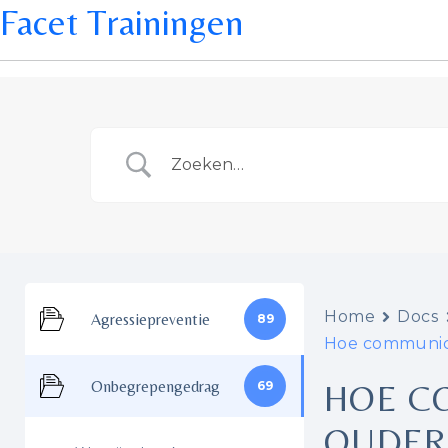
Facet Trainingen
Home
Docs
Agressiepreventie
89
Hoe communic
Onbegrepengedrag
69
HOE C
OUDER