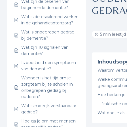
Wat zijn de tekenen van
GEDRA
beginnende dementie?
Wat is de-escalerend werken
in de gehandicaptenzorg?
Wat is onbegrepen gedrag
5 min leestijd
bij dementie?
Wat zijn 10 signalen van
dementie?
Inhoudsop
Is boosheid een symptoom
van dementie?
Waarom verto
Wanneer is het tijd om je
Welke communi
zorgteam bij te scholen in
gedragsprobl
onbegrepen gedrag bij
Hoe herken je
ouderen?
Praktische ob
Wat is moeilijk verstaanbaar
gedrag?
Wat doe je als
Hoe ga je om met mensen