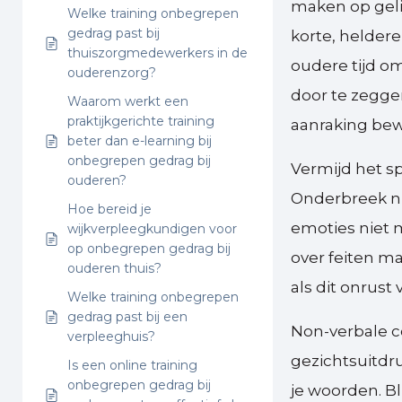
maken op gelij
Welke training onbegrepen
gedrag past bij
korte, helder
thuiszorgmedewerkers in de
oudere tijd o
ouderenzorg?
door te zeggen
Waarom werkt een
praktijkgerichte training
aanraking bew
beter dan e-learning bij
onbegrepen gedrag bij
Vermijd het s
ouderen?
Onderbreek ni
Hoe bereid je
emoties niet m
wijkverpleegkundigen voor
op onbegrepen gedrag bij
over feiten m
ouderen thuis?
als dit onrust 
Welke training onbegrepen
gedrag past bij een
Non-verbale c
verpleeghuis?
gezichtsuitd
Is een online training
onbegrepen gedrag bij
je woorden. Bl