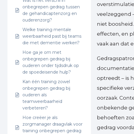
Wat is het verschil in
overstimulati
onbegrepen gedrag tussen
de gehandicaptenzorg en
veelzeggend –
ouderenzorg?
niet boosheid.
Welke training mentale
effecten, en 
weerbaarheid past bij teams
die met dementie werken?
vaak aan dat e
Hoe ga je om met
Gedragspatro
onbegrepen gedrag bij
ouderen onder tijdsdruk op
documentatie.
de spoedeisende hulp?
optreedt – is h
Kan één training zowel
specifieke ve
onbegrepen gedrag bij
ouderen als
oorzaak. Conte
teamweerbaarheid
onbekende gez
verbeteren?
behoeften zoal
Hoe creëer je als
zorgmanager draagvlak voor
gedrag voorda
training onbegrepen gedrag