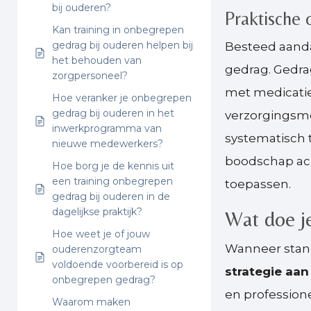
bij ouderen?
Praktische 
Kan training in onbegrepen
gedrag bij ouderen helpen bij
Besteed aanda
het behouden van
gedrag. Gedra
zorgpersoneel?
met medicatie 
Hoe veranker je onbegrepen
gedrag bij ouderen in het
verzorgingsmo
inwerkprogramma van
systematisch 
nieuwe medewerkers?
boodschap ach
Hoe borg je de kennis uit
een training onbegrepen
toepassen.
gedrag bij ouderen in de
dagelijkse praktijk?
Wat doe je
Hoe weet je of jouw
Wanneer stan
ouderenzorgteam
voldoende voorbereid is op
strategie aan
onbegrepen gedrag?
en professione
Waarom maken