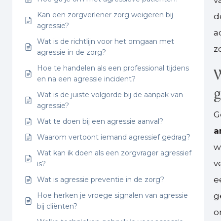
v
Kan een zorgverlener zorg weigeren bij
d
agressie?
a
Wat is de richtlijn voor het omgaan met
z
agressie in de zorg?
Hoe te handelen als een professional tijdens
W
en na een agressie incident?
g
Wat is de juiste volgorde bij de aanpak van
agressie?
G
Wat te doen bij een agressie aanval?
a
Waarom vertoont iemand agressief gedrag?
w
Wat kan ik doen als een zorgvrager agressief
v
is?
e
Wat is agressie preventie in de zorg?
Hoe herken je vroege signalen van agressie
g
bij cliënten?
o