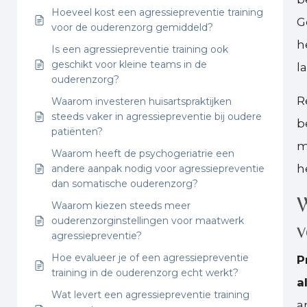
Hoeveel kost een agressiepreventie training
G
voor de ouderenzorg gemiddeld?
h
Is een agressiepreventie training ook
geschikt voor kleine teams in de
l
ouderenzorg?
R
Waarom investeren huisartspraktijken
steeds vaker in agressiepreventie bij oudere
b
patiënten?
m
Waarom heeft de psychogeriatrie een
h
andere aanpak nodig voor agressiepreventie
dan somatische ouderenzorg?
W
Waarom kiezen steeds meer
ouderenzorginstellingen voor maatwerk
agressiepreventie?
Hoe evalueer je of een agressiepreventie
P
training in de ouderenzorg echt werkt?
a
Wat levert een agressiepreventie training
a