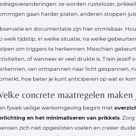
edragsveranderingen: ze worden rustelozer, prikkelb
ommigen gaan harder praten, anderen stoppen ju
bservatie en documentatie zijn hier onmisbaar. H
p welk tijdstip, in welke situatie, na welke gebeurten
elpen om triggers te herkennen. Misschien gebeurt h
ctiviteiten, of wanneer er veel drukte is. Train jeze
erkennen, van ontspannen naar licht gespannen, n
pmerkt, hoe beter je kunt anticiperen op wat er kom
elke concrete maatregelen maken j
en fysiek veilige werkomgeving begint met
overzic
erlichting en het minimaliseren van prikkels
. Zor
ensen zich niet opgesloten voelen en creëer duidel