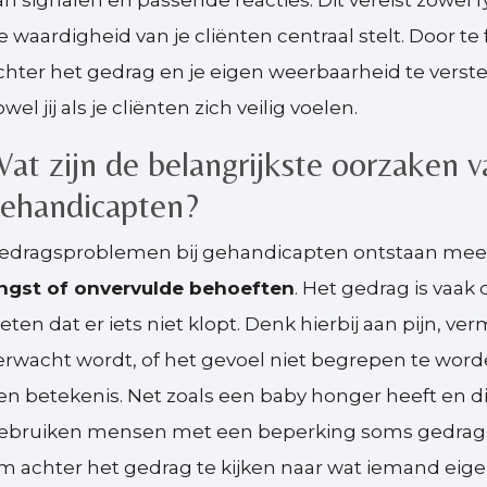
an signalen en passende reacties. Dit vereist zowel
e waardigheid van je cliënten centraal stelt. Door 
chter het gedrag en je eigen weerbaarheid te vers
owel jij als je cliënten zich veilig voelen.
at zijn de belangrijkste oorzaken 
ehandicapten?
edragsproblemen bij gehandicapten ontstaan mees
ngst of onvervulde behoeften
. Het gedrag is vaa
eten dat er iets niet klopt. Denk hierbij aan pijn, v
erwacht wordt, of het gevoel niet begrepen te worden
en betekenis. Net zoals een baby honger heeft en dit
ebruiken mensen met een beperking soms gedrag o
m achter het gedrag te kijken naar wat iemand eigenl