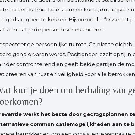
ebruik een kalme, lage stem en korte, duidelijke zi
et gedrag goed te keuren. Bijvoorbeeld: “Ik zie dat je
aat zien dat je de persoon serieus neemt.
especteer de persoonlijke ruimte. Ga niet te dichtbij
edreigend ervaren wordt. Positioneer jezelf opzij in
inder confronterend en geeft beide partijen de moge
et creëren van rust en veiligheid voor alle betrokke
at kun je doen om herhaling van g
voorkomen?
reventie werkt het beste door gedragsplannen te 
lternatieve communicatiemogelijkheden aan te 
ndere betrokkenen om een consistente aanpak te han