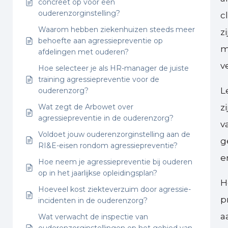
concreet op voor een
ouderenzorginstelling?
c
Waarom hebben ziekenhuizen steeds meer
z
behoefte aan agressiepreventie op
m
afdelingen met ouderen?
v
Hoe selecteer je als HR-manager de juiste
training agressiepreventie voor de
L
ouderenzorg?
Wat zegt de Arbowet over
z
agressiepreventie in de ouderenzorg?
v
Voldoet jouw ouderenzorginstelling aan de
g
RI&E-eisen rondom agressiepreventie?
e
Hoe neem je agressiepreventie bij ouderen
op in het jaarlijkse opleidingsplan?
H
Hoeveel kost ziekteverzuim door agressie-
p
incidenten in de ouderenzorg?
a
Wat verwacht de inspectie van