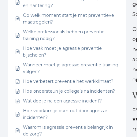
g
en hantering?
S
Op welk moment start je met preventieve
maatregelen?
O
Welke professionals hebben preventie
training nodig?
o
Hoe vaak moet je agressie preventie
h
bijscholen?
a
Wanneer moet je agressie preventie training
h
volgen?
o
Hoe verbetert preventie het werkklimaat?
Hoe ondersteun je collega’s na incidenten?
W
Wat doe je na een agressie incident?
E
Hoe voorkom je burn-out door agressie
incidenten?
v
Waarom is agressie preventie belangrijk in
m
de zorg?