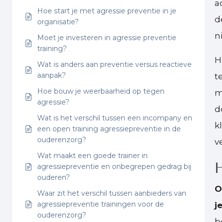
a
Hoe start je met agressie preventie in je
d
organisatie?
n
Moet je investeren in agressie preventie
training?
H
Wat is anders aan preventie versus reactieve
aanpak?
t
Hoe bouw je weerbaarheid op tegen
m
agressie?
d
Wat is het verschil tussen een incompany en
k
een open training agressiepreventie in de
ouderenzorg?
v
Wat maakt een goede trainer in
H
agressiepreventie en onbegrepen gedrag bij
ouderen?
O
Waar zit het verschil tussen aanbieders van
agressiepreventie trainingen voor de
j
ouderenzorg?
b