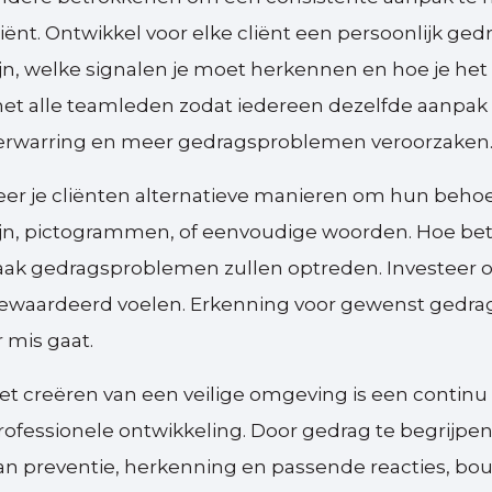
liënt. Ontwikkel voor elke cliënt een persoonlijk ged
ijn, welke signalen je moet herkennen en hoe je het
et alle teamleden zodat iedereen dezelfde aanpak ha
erwarring en meer gedragsproblemen veroorzaken
eer je cliënten alternatieve manieren om hun beho
ijn, pictogrammen, of eenvoudige woorden. Hoe bet
aak gedragsproblemen zullen optreden. Investeer oo
ewaardeerd voelen. Erkenning voor gewenst gedrag
r mis gaat.
et creëren van een veilige omgeving is een continu
rofessionele ontwikkeling. Door gedrag te begrijp
an preventie, herkenning en passende reacties, bo