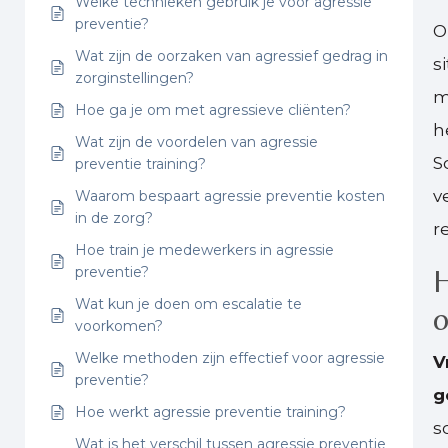
Welke technieken gebruik je voor agressie
preventie?
O
Wat zijn de oorzaken van agressief gedrag in
s
zorginstellingen?
m
Hoe ga je om met agressieve cliënten?
h
Wat zijn de voordelen van agressie
S
preventie training?
v
Waarom bespaart agressie preventie kosten
in de zorg?
r
Hoe train je medewerkers in agressie
H
preventie?
Wat kun je doen om escalatie te
o
voorkomen?
Welke methoden zijn effectief voor agressie
V
preventie?
g
Hoe werkt agressie preventie training?
s
Wat is het verschil tussen agressie preventie