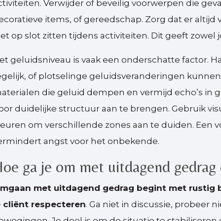
ctiviteiten. Verwijder of beveilig voorwerpen die geva
ecoratieve items, of gereedschap. Zorg dat er altijd
iet op slot zitten tijdens activiteiten. Dit geeft zowel
et geluidsniveau is vaak een onderschatte factor. H
egelijk, of plotselinge geluidsveranderingen kunnen
aterialen die geluid dempen en vermijd echo’s in 
oor duidelijke structuur aan te brengen. Gebruik v
leuren om verschillende zones aan te duiden. Een
ermindert angst voor het onbekende.
oe ga je om met uitdagend gedrag 
mgaan met uitdagend gedrag begint met rustig bl
e cliënt respecteren
. Ga niet in discussie, probeer 
ewegingen. Je doel is om de situatie te stabilisere