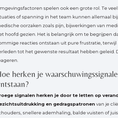
mgevingsfactoren spelen ook een grote rol. Te veel
ituaties of spanning in het team kunnen allemaal 
edische oorzaken zoals pijn, bijwerkingen van med
et hoofd gezien. Het is belangrijk om te begrijpen da
ommige reacties ontstaan uit pure frustratie, terwij
erleden tot het gewenste resultaat hebben geleid. 
eageren.
oe herken je waarschuwingssignal
ntstaan?
roege signalen herken je door te letten op vera
ezichtsuitdrukking en gedragspatronen
van je cli
chouders, snellere ademhaling, balde vuisten of jui