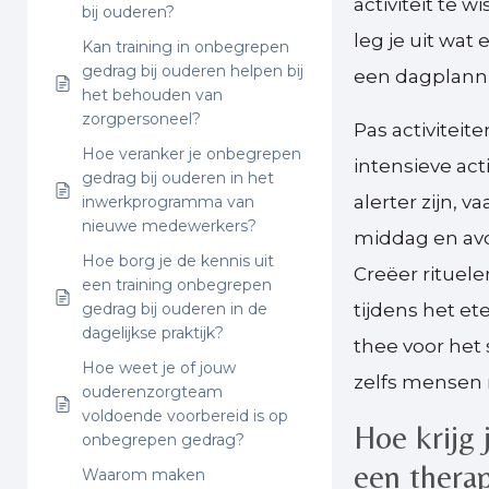
activiteit te 
bij ouderen?
leg je uit wat
Kan training in onbegrepen
gedrag bij ouderen helpen bij
een dagplanni
het behouden van
zorgpersoneel?
Pas activitei
Hoe veranker je onbegrepen
intensieve ac
gedrag bij ouderen in het
alerter zijn, v
inwerkprogramma van
nieuwe medewerkers?
middag en avo
Hoe borg je de kennis uit
Creëer rituel
een training onbegrepen
gedrag bij ouderen in de
tijdens het et
dagelijkse praktijk?
thee voor het
Hoe weet je of jouw
zelfs mensen
ouderenzorgteam
voldoende voorbereid is op
Hoe krijg 
onbegrepen gedrag?
een thera
Waarom maken