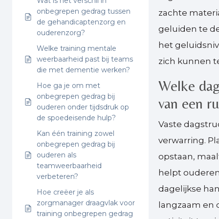
Wat is het verschil in
onbegrepen gedrag tussen
zachte materi
de gehandicaptenzorg en
geluiden te 
ouderenzorg?
het geluidsniv
Welke training mentale
weerbaarheid past bij teams
zich kunnen t
die met dementie werken?
Welke dage
Hoe ga je om met
onbegrepen gedrag bij
van een ru
ouderen onder tijdsdruk op
de spoedeisende hulp?
Vaste dagstru
Kan één training zowel
verwarring. P
onbegrepen gedrag bij
ouderen als
opstaan, maalt
teamweerbaarheid
helpt ouderen
verbeteren?
dagelijkse ha
Hoe creëer je als
zorgmanager draagvlak voor
langzaam en du
training onbegrepen gedrag