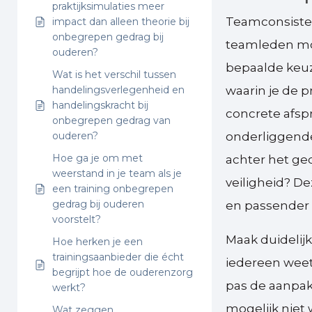
praktijksimulaties meer
Teamconsisten
impact dan alleen theorie bij
onbegrepen gedrag bij
teamleden m
ouderen?
bepaalde keu
Wat is het verschil tussen
handelingsverlegenheid en
waarin je de 
handelingskracht bij
concrete afspr
onbegrepen gedrag van
ouderen?
onderliggende 
Hoe ga je om met
achter het ged
weerstand in je team als je
veiligheid? D
een training onbegrepen
gedrag bij ouderen
en passender 
voorstelt?
Maak duidelijk
Hoe herken je een
trainingsaanbieder die écht
iedereen weet
begrijpt hoe de ouderenzorg
pas de aanpak
werkt?
mogelijk niet 
Wat zeggen