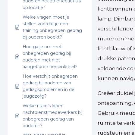
ouderen net zo effectief als
op locatie?
lichtbronnen 
Welke vragen moet je
lamp. Dimbare 
stellen voordat je een
verschillende
training onbegrepen gedrag
bij ouderen boekt?
muren en meubi
Hoe ga je om met
lichtblauw of
onbegrepen gedrag bij
drukke patron
ouderen met niet-
aangeboren hersenletsel?
voldoende con
Hoe verschilt onbegrepen
kunnen navig
gedrag bij ouderen van
gedragsproblemen in de
Creëer duideli
jeugdzorg?
ontspanning, e
Welke risico’s lopen
nachtdienstmedewerkers bij
Gebruik meube
onbegrepen gedrag van
ruimte te ver
ouderen?
rugsteun en ar