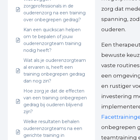
zorgprofessionals in de
zorg dat mede
ouderenzorg na een training
spanning, zod
over onbegrepen gedrag?
ouderen.
Kan een quickscan helpen
om te bepalen of jouw
ouderenzorgteam training
Een therapeut
nodig heeft?
bewuste keuze
Wat als je ouderenzorgteam
vaste routines
al ervaren is, heeft een
training onbegrepen gedrag
een omgeving
dan nog zin?
en rustiger vo
Hoe zorg je dat de effecten
investering m
van een training onbegrepen
gedrag bij ouderen blijvend
implementere
zijn?
Facettraining
Welke resultaten behalen
onbegrepen ge
ouderenzorgteams na een
gerichte training in
teamtraining 