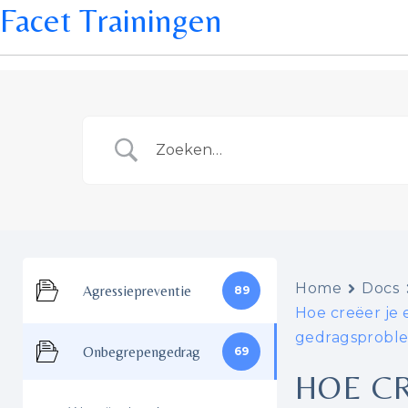
Facet Trainingen
Home
Docs
Agressiepreventie
89
Hoe creëer je
gedragsprobl
Onbegrepengedrag
69
HOE CR