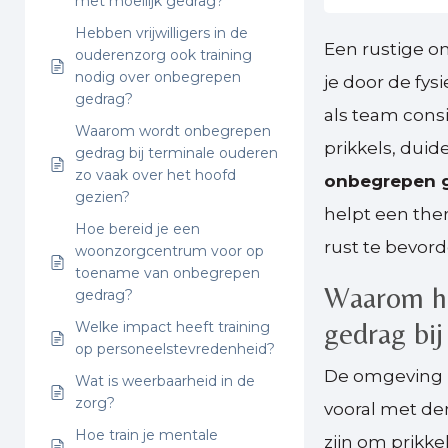
met moeilijk gedrag?
Hebben vrijwilligers in de
Een rustige 
ouderenzorg ook training
nodig over onbegrepen
je door de fys
gedrag?
als team consi
Waarom wordt onbegrepen
prikkels, duid
gedrag bij terminale ouderen
zo vaak over het hoofd
onbegrepen 
gezien?
helpt een th
Hoe bereid je een
rust te bevord
woonzorgcentrum voor op
toename van onbegrepen
Waarom he
gedrag?
gedrag bi
Welke impact heeft training
op personeelstevredenheid?
De omgeving 
Wat is weerbaarheid in de
zorg?
vooral met de
Hoe train je mentale
zijn om prikk