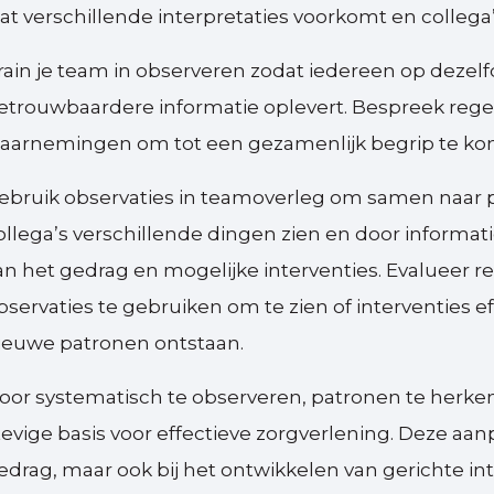
at verschillende interpretaties voorkomt en collega
rain je team in observeren zodat iedereen op dezel
etrouwbaardere informatie oplevert. Bespreek regelma
aarnemingen om tot een gezamenlijk begrip te kome
ebruik observaties in teamoverleg om samen naar 
ollega’s verschillende dingen zien en door informat
an het gedrag en mogelijke interventies. Evalueer re
bservaties te gebruiken om te zien of interventies e
ieuwe patronen ontstaan.
oor systematisch te observeren, patronen te herken
tevige basis voor effectieve zorgverlening. Deze aanp
edrag, maar ook bij het ontwikkelen van gerichte int