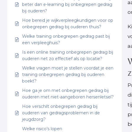
a
beter dan e-learning bij onbegrepen gedrag
bij ouderen?
o
Hoe bereid je wijkverpleegkundigen voor op
K
onbegrepen gedrag bij ouderen thuis?
v
Welke training onbegrepen gedrag past bij
een verpleeghuis?
a
Is een online training onbegrepen gedrag bij
W
ouderen net zo effectief als op locatie?
Welke vragen moet je stellen voordat je een
z
training onbegrepen gedrag bij ouderen
boekt?
P
Hoe ga je om met onbegrepen gedrag bij
d
ouderen met niet-aangeboren hersenletsel?
t
Hoe verschilt onbegrepen gedrag bij
ouderen van gedragsproblemen in de
p
jeugdzorg?
b
Welke risico’s lopen