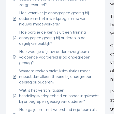
w
zorgpersoneel?
Hoe veranker je onbegrepen gedrag bij
T
ouderen in het inwerkprogramma van
nieuwe medewerkers?
b
Hoe borg je de kennis uit een training
w
onbegrepen gedrag bij ouderen in de
dagelijkse praktijk?
G
Hoe weet je of jouw ouderenzorgteam
c
voldoende voorbereid is op onbegrepen
v
gedrag?
o
Waarom maken praktijksimulaties meer
impact dan alleen theorie bij onbegrepen
n
gedrag bij ouderen?
Wat is het verschil tussen
D
handelingsverlegenheid en handelingskracht
s
bij onbegrepen gedrag van ouderen?
g
Hoe ga je om met weerstand in je team als