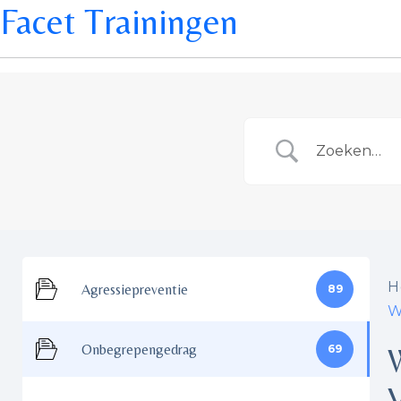
Facet Trainingen
H
Agressiepreventie
89
W
Onbegrepengedrag
69