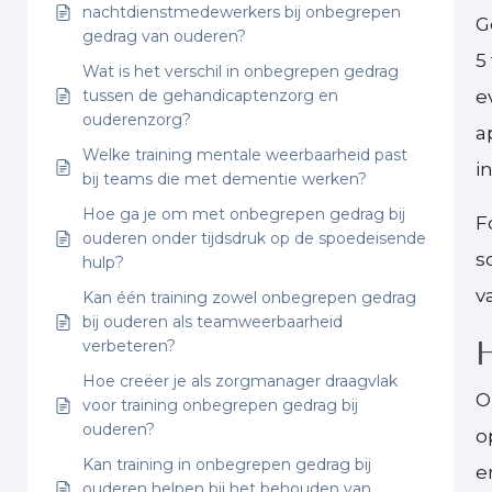
nachtdienstmedewerkers bij onbegrepen
G
gedrag van ouderen?
5
Wat is het verschil in onbegrepen gedrag
tussen de gehandicaptenzorg en
e
ouderenzorg?
a
Welke training mentale weerbaarheid past
i
bij teams die met dementie werken?
Hoe ga je om met onbegrepen gedrag bij
F
ouderen onder tijdsdruk op de spoedeisende
s
hulp?
v
Kan één training zowel onbegrepen gedrag
bij ouderen als teamweerbaarheid
H
verbeteren?
Hoe creëer je als zorgmanager draagvlak
O
voor training onbegrepen gedrag bij
ouderen?
o
Kan training in onbegrepen gedrag bij
e
ouderen helpen bij het behouden van