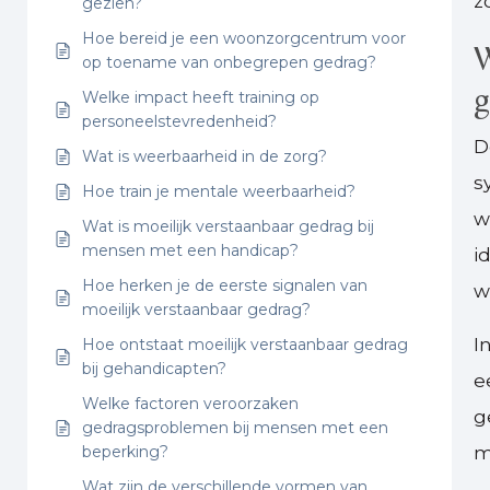
z
gezien?
Hoe bereid je een woonzorgcentrum voor
W
op toename van onbegrepen gedrag?
g
Welke impact heeft training op
personeelstevredenheid?
D
Wat is weerbaarheid in de zorg?
s
Hoe train je mentale weerbaarheid?
w
Wat is moeilijk verstaanbaar gedrag bij
mensen met een handicap?
i
Hoe herken je de eerste signalen van
w
moeilijk verstaanbaar gedrag?
I
Hoe ontstaat moeilijk verstaanbaar gedrag
bij gehandicapten?
e
Welke factoren veroorzaken
g
gedragsproblemen bij mensen met een
beperking?
m
Wat zijn de verschillende vormen van