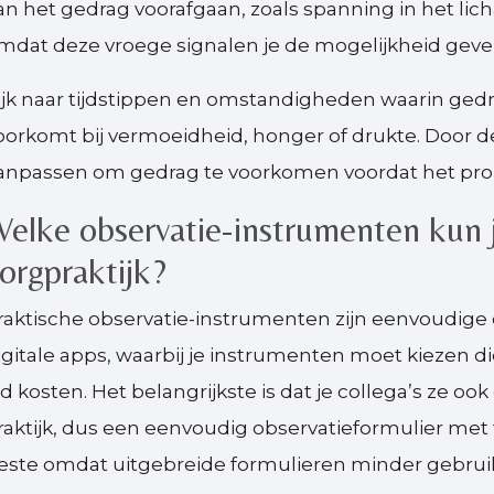
an het gedrag voorafgaan, zoals spanning in het lic
mdat deze vroege signalen je de mogelijkheid geven
ijk naar tijdstippen en omstandigheden waarin ge
oorkomt bij vermoeidheid, honger of drukte. Door d
anpassen om gedrag te voorkomen voordat het pro
elke observatie-instrumenten kun j
orgpraktijk?
raktische observatie-instrumenten zijn eenvoudige
igitale apps, waarbij je instrumenten moet kiezen die
ijd kosten. Het belangrijkste is dat je collega’s ze o
raktijk, dus een eenvoudig observatieformulier met ti
este omdat uitgebreide formulieren minder gebrui