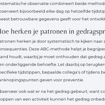
ystematische observatie combineert beide methode
bserveert bijvoorbeeld elke dag op hetzelfde tijdsti
eest betrouwbare gegevens geeft voor het ontwikkel
oe herken je patronen in gedragsp
atronen herken je door systematisch te kijken naar
onsequenties. Deze ABC-methode helpt je begrijpe
tand houdt, waarbij je moet onthouden dat gedrag a
en onderliggende behoefte. Let daarbij op terugkere
pecifieke tijdstippen, bepaalde collega’s of tijdens
anknopingspunten geven voor preventie.
bserveer ook wat er na het gedrag gebeurt, want co
toppen van een activiteit kunnen het gedrag onbedo