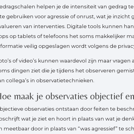
edragschalen helpen je de intensiteit van gedrag te
 te gebruiken voor agressie of onrust, wat je inzicht 
valueren van interventies. Digitale tools kunnen hand
pps op tablets of telefoons het soms makkelijker ma
nformatie veilig opgeslagen wordt volgens de privac
oto’s of video’s kunnen waardevol zijn maar vragen
oms dingen ziet die je tijdens het observeren gemist
an collega’s in observatietechnieken.
oe maak je observaties objectief en
bjectieve observaties ontstaan door feiten te beschrij
pschrijft wat je ziet en hoort in plaats van wat je d
n meetbaar door in plaats van “was agressief” te schr