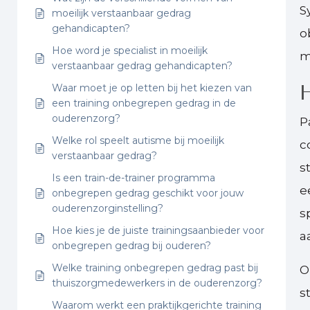
S
moeilijk verstaanbaar gedrag
gehandicapten?
o
Hoe word je specialist in moeilijk
m
verstaanbaar gedrag gehandicapten?
H
Waar moet je op letten bij het kiezen van
een training onbegrepen gedrag in de
ouderenzorg?
P
Welke rol speelt autisme bij moeilijk
c
verstaanbaar gedrag?
s
Is een train-de-trainer programma
e
onbegrepen gedrag geschikt voor jouw
ouderenzorginstelling?
s
Hoe kies je de juiste trainingsaanbieder voor
a
onbegrepen gedrag bij ouderen?
Welke training onbegrepen gedrag past bij
O
thuiszorgmedewerkers in de ouderenzorg?
s
Waarom werkt een praktijkgerichte training