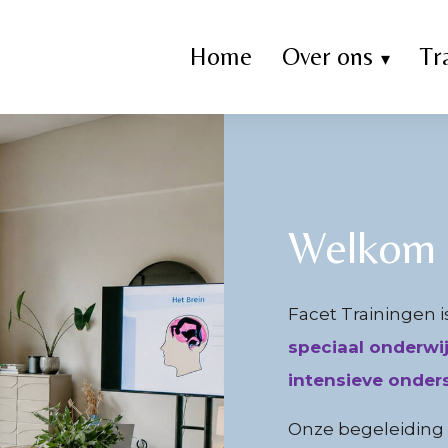
Home
Over ons
Tr
Welkom b
Facet Trainingen i
speciaal onderwi
intensieve onder
Onze begeleiding r