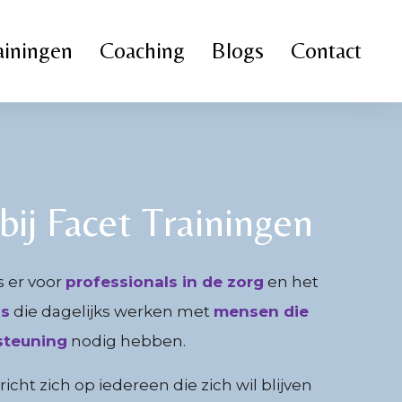
ainingen
Coaching
Blogs
Contact
ij Facet Trainingen
s er voor
professionals in de zorg
en het
js
die dagelijks werken met
mensen die
steuning
nodig hebben.
icht zich op iedereen die zich wil blijven