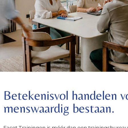
Betekenisvol handelen v
menswaardig bestaan.
Facet Trainingen is méér dan een trainingsbureau.