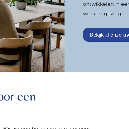
ontwikkelen in ee
werkomgeving.
Bekijk al onze tr
oor een
 Wij zijn een betrokken partner voor