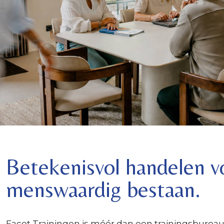
Betekenisvol handelen v
menswaardig bestaan.
Facet Trainingen is méér dan een trainingsbureau.