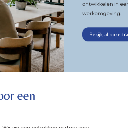
ontwikkelen in ee
werkomgeving.
Bekijk al onze tr
oor een
 Wij zijn een betrokken partner voor