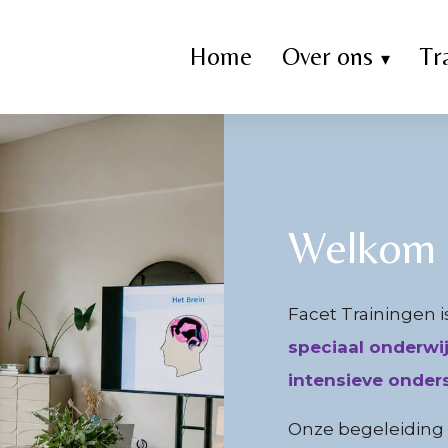
Home
Over ons
Tr
Welkom b
Facet Trainingen i
speciaal onderwi
intensieve onder
Onze begeleiding r