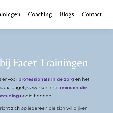
ainingen
Coaching
Blogs
Contact
ij Facet Trainingen
s er voor
professionals in de zorg
en het
js
die dagelijks werken met
mensen die
steuning
nodig hebben.
icht zich op iedereen die zich wil blijven