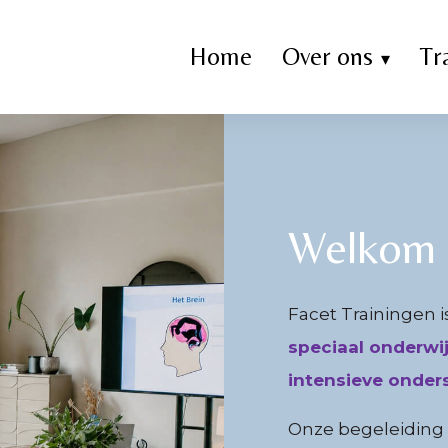
Home
Over ons
Tr
Welkom b
Facet Trainingen i
speciaal onderwi
intensieve onder
Onze begeleiding r