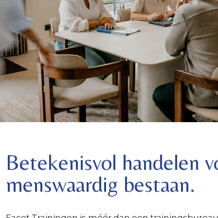
Betekenisvol handelen v
menswaardig bestaan.
Facet Trainingen is méér dan een trainingsbureau.