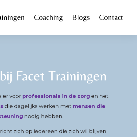
ainingen
Coaching
Blogs
Contact
ij Facet Trainingen
s er voor
professionals in de zorg
en het
js
die dagelijks werken met
mensen die
steuning
nodig hebben.
icht zich op iedereen die zich wil blijven