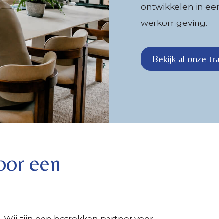
ontwikkelen in ee
werkomgeving.
Bekijk al onze tr
oor een
 Wij zijn een betrokken partner voor