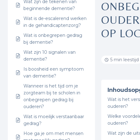
Wat zijn de tekenen van
ONBEG
beginnende dementie?
OUDERE
Wat is de-escalerend werken
in de gehandicaptenzorg?
OP LOC
Wat is onbegrepen gedrag
bij dementie?
Wat zijn 10 signalen van
dementie?
5 min leestijd
Is boosheid een symptoom
van dementie?
Wanneer is het tijd om je
Inhoudsop
zorgteam bij te scholen in
Wat is het vers
onbegrepen gedrag bij
ouderen?
ouderen?
Welke voordele
Wat is moeilijk verstaanbaar
ouderen?
gedrag?
Wat zijn de ui
Hoe ga je om met mensen