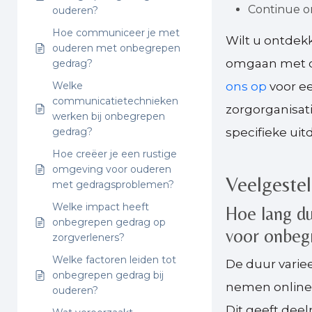
Continue o
ouderen?
Hoe communiceer je met
Wilt u ontdek
ouderen met onbegrepen
omgaan met o
gedrag?
Welke
ons op
voor ee
communicatietechnieken
zorgorganisati
werken bij onbegrepen
gedrag?
specifieke uit
Hoe creëer je een rustige
omgeving voor ouderen
Veelgeste
met gedragsproblemen?
Welke impact heeft
Hoe lang du
onbegrepen gedrag op
voor onbegr
zorgverleners?
Welke factoren leiden tot
De duur varie
onbegrepen gedrag bij
nemen online t
ouderen?
Dit geeft deel