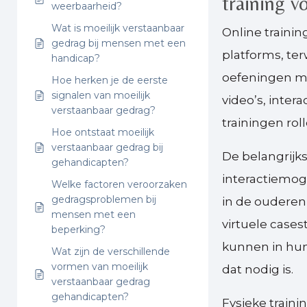
training 
weerbaarheid?
Wat is moeilijk verstaanbaar
Online training
gedrag bij mensen met een
platforms, ter
handicap?
oefeningen mo
Hoe herken je de eerste
signalen van moeilijk
video’s, intera
verstaanbaar gedrag?
trainingen rol
Hoe ontstaat moeilijk
verstaanbaar gedrag bij
De belangrijks
gehandicapten?
interactiemog
Welke factoren veroorzaken
gedragsproblemen bij
in de oudere
mensen met een
virtuele cases
beperking?
kunnen in hun
Wat zijn de verschillende
vormen van moeilijk
dat nodig is.
verstaanbaar gedrag
gehandicapten?
Fysieke train