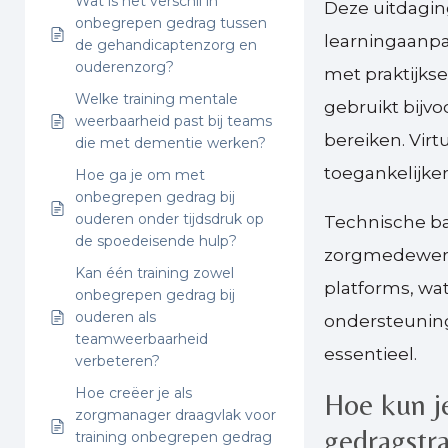
Wat is het verschil in
Deze uitdagi
onbegrepen gedrag tussen
learningaanpa
de gehandicaptenzorg en
ouderenzorg?
met praktijkse
Welke training mentale
gebruikt bijv
weerbaarheid past bij teams
bereiken. Virt
die met dementie werken?
toegankelijker
Hoe ga je om met
onbegrepen gedrag bij
ouderen onder tijdsdruk op
Technische ba
de spoedeisende hulp?
zorgmedewerke
Kan één training zowel
platforms, wa
onbegrepen gedrag bij
ouderen als
ondersteuning
teamweerbaarheid
essentieel.
verbeteren?
Hoe creëer je als
Hoe kun je
zorgmanager draagvlak voor
gedragstr
training onbegrepen gedrag