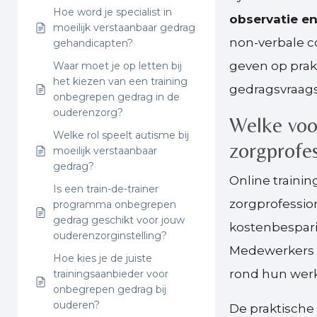
Hoe word je specialist in
observatie en
moeilijk verstaanbaar gedrag
non-verbale c
gehandicapten?
geven op prakt
Waar moet je op letten bij
het kiezen van een training
gedragsvraags
onbegrepen gedrag in de
ouderenzorg?
Welke voor
Welke rol speelt autisme bij
zorgprofe
moeilijk verstaanbaar
gedrag?
Online trainin
Is een train-de-trainer
zorgprofession
programma onbegrepen
gedrag geschikt voor jouw
kostenbespari
ouderenzorginstelling?
Medewerkers k
Hoe kies je de juiste
rond hun werk
trainingsaanbieder voor
onbegrepen gedrag bij
ouderen?
De praktische 