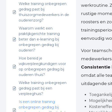
Welke training onbegrepen
werkroutine.
gedrag past bij
rustige momen
thuiszorgmedewerkers in de
ouderenzorg?
roosters en zo
Waarom werkt een
trainingsperi
praktijkgerichte training
eenvoudig wo
beter dan e-learning bij
onbegrepen gedrag bij
ouderen?
Voor teamscho
Hoe bereid je
medewerkers d
wijkverpleegkundigen voor
Consistentie 
op onbegrepen gedrag bij
ouderen thuis?
omdat alle t
Welke training onbegrepen
uitdagende si
gedrag past bij een
verpleeghuis?
Toegankeli
Mogelijkhe
Is een online training
Kosteneffec
onbegrepen gedrag bij