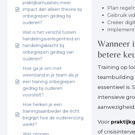
praktijksimulaties meer
Plan regelm
impact dan alleen theorie bij
Gebruik vi
onbegrepen gedrag bij
Creëer dig
ouderen?
Implemente
Wat is het verschil tussen
handelingsverlegenheid en
Wanneer is
handelingskracht bij
betere ke
onbegrepen gedrag van
ouderen?
Training op lo
Hoe ga je om met
weerstand in je team als je
teambuilding 
een training onbegrepen
essentieel is.
gedrag bij ouderen
voorstelt?
intensieve gr
Hoe herken je een
aanwezigheid
trainingsaanbieder die écht
begrijpt hoe de ouderenzorg
Voor
praktijk
werkt?
of crisisinter
Wat zeggen