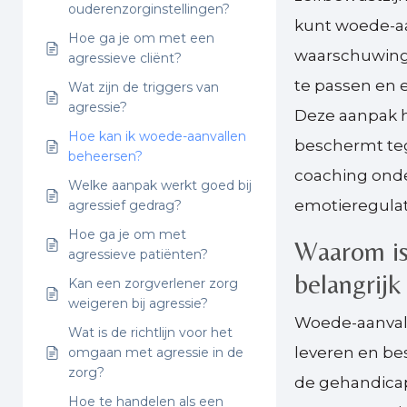
ouderenzorginstellingen?
kunt woede-a
Hoe ga je om met een
waarschuwing
agressieve cliënt?
te passen en 
Wat zijn de triggers van
agressie?
Deze aanpak h
Hoe kan ik woede-aanvallen
beschermt tege
beheersen?
coaching onde
Welke aanpak werkt goed bij
emotieregulat
agressief gedrag?
Hoe ga je om met
Waarom is
agressieve patiënten?
belangrijk
Kan een zorgverlener zorg
weigeren bij agressie?
Woede-aanval
Wat is de richtlijn voor het
leveren en bes
omgaan met agressie in de
zorg?
de gehandica
Hoe te handelen als een