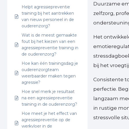
Duurzame emot
Helpt agressiepreventie
zelfzorg, prof
training bij het aantrekken
van nieuw personeel in de
ondersteunin
ouderenzorg?
Wat is de meest gemaakte
Het ontwikke
fout bij het kiezen van een
emotieregulati
agressiepreventie training in
de ouderenzorg?
stressdagboek
Hoe kan één trainingsdag je
bij het vroeg
ouderenzorgteam
weerbaarder maken tegen
Consistente t
agressie?
perfectie. B
Hoe snel merk je resultaat
na een agressiepreventie
langzaam meer
training in de ouderenzorg?
in rustige mo
Hoe meet je het effect van
stressvolle sit
agressiepreventie op de
werkvloer in de