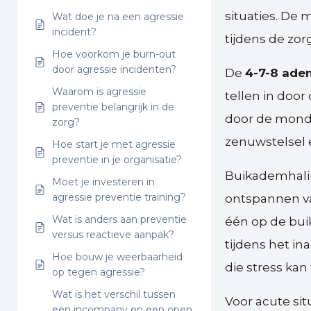
situaties. De
Wat doe je na een agressie
incident?
tijdens de zor
Hoe voorkom je burn-out
door agressie incidenten?
De
4-7-8 ade
Waarom is agressie
tellen in door
preventie belangrijk in de
door de mond.
zorg?
zenuwstelsel e
Hoe start je met agressie
preventie in je organisatie?
Buikademhalin
Moet je investeren in
agressie preventie training?
ontspannen va
Wat is anders aan preventie
één op de bui
versus reactieve aanpak?
tijdens het i
Hoe bouw je weerbaarheid
die stress kan
op tegen agressie?
Wat is het verschil tussen
Voor acute sit
een incompany en een open