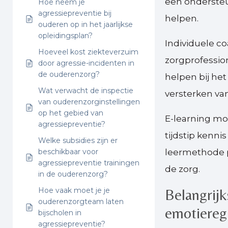
een onderste
Hoe neem je
agressiepreventie bij
helpen.
ouderen op in het jaarlijkse
opleidingsplan?
Individuele co
Hoeveel kost ziekteverzuim
zorgprofession
door agressie-incidenten in
de ouderenzorg?
helpen bij he
Wat verwacht de inspectie
versterken va
van ouderenzorginstellingen
op het gebied van
E-learning m
agressiepreventie?
tijdstip kenni
Welke subsidies zijn er
beschikbaar voor
leermethode p
agressiepreventie trainingen
de zorg.
in de ouderenzorg?
Hoe vaak moet je je
Belangrij
ouderenzorgteam laten
emotieregu
bijscholen in
agressiepreventie?