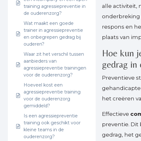
alle activitei
training agressiepreventie in
de ouderenzorg?
onderbreking g
Wat maakt een goede
respons en he
trainer in agressiepreventie
plaats van imp
en onbegrepen gedrag bij
ouderen?
Hoe kun j
Waar zit het verschil tussen
aanbieders van
gedrag in
agressiepreventie trainingen
voor de ouderenzorg?
Preventieve st
Hoeveel kost een
gehandicapten
agressiepreventie training
het creëren va
voor de ouderenzorg
gemiddeld?
Effectieve
com
Is een agressiepreventie
training ook geschikt voor
preventie. Dit
kleine teams in de
gedrag, het ge
ouderenzorg?