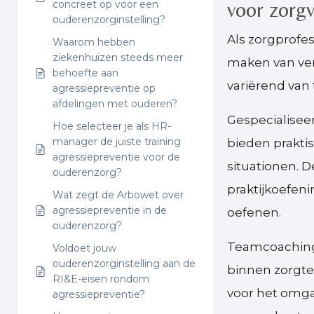
voor zorgv
concreet op voor een
ouderenzorginstelling?
Als zorgprofe
Waarom hebben
ziekenhuizen steeds meer
maken van ver
behoefte aan
variërend van 
agressiepreventie op
afdelingen met ouderen?
Gespecialisee
Hoe selecteer je als HR-
manager de juiste training
bieden prakt
agressiepreventie voor de
situationen. 
ouderenzorg?
praktijkoefeni
Wat zegt de Arbowet over
agressiepreventie in de
oefenen.
ouderenzorg?
Teamcoaching 
Voldoet jouw
ouderenzorginstelling aan de
binnen zorgte
RI&E-eisen rondom
voor het omgaa
agressiepreventie?