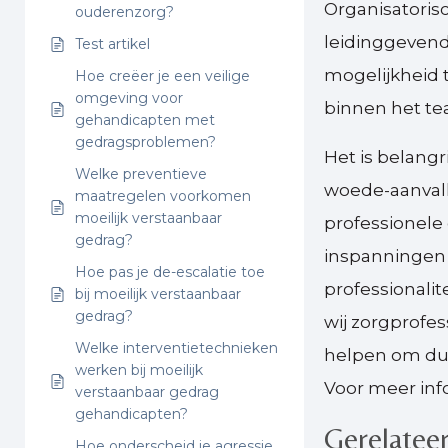
Organisatoris
ouderenzorg?
leidinggeven
Test artikel
mogelijkheid 
Hoe creëer je een veilige
omgeving voor
binnen het te
gehandicapten met
gedragsproblemen?
Het is belang
Welke preventieve
woede-aanvalle
maatregelen voorkomen
moeilijk verstaanbaar
professionele
gedrag?
inspanningen n
Hoe pas je de-escalatie toe
professionalit
bij moeilijk verstaanbaar
gedrag?
wij zorgprofes
Welke interventietechnieken
helpen om du
werken bij moeilijk
Voor meer inf
verstaanbaar gedrag
gehandicapten?
Gerelateer
Hoe onderscheid je agressie