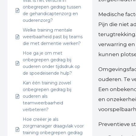
Wat is het verschil in
onbegrepen gedrag tussen
de gehandicaptenzorg en
Medische fact
ouderenzorg?
Pijn die niet 
Welke training mentale
terugtrekking
weerbaarheid past bij teams
die met dementie werken?
verwarring en 
Hoe ga je om met
kunnen plotse
onbegrepen gedrag bij
ouderen onder tijdsdruk op
Omgevingsfact
de spoedeisende hulp?
ouderen. Te ve
Kan één training zowel
Een onbekend
onbegrepen gedrag bij
ouderen als
en onzekerhei
teamweerbaarheid
voorspelbaarhe
verbeteren?
Hoe creëer je als
Preventieve st
zorgmanager draagvlak voor
training onbegrepen gedrag