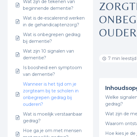
Wat zijn de tekenen van
ZORGTE
beginnende dementie?
ONBEG
Wat is de-escalerend werken
in de gehandicaptenzorg?
OUDER
Wat is onbegrepen gedrag
bij dementie?
Wat zijn 10 signalen van
dementie?
7 min leestijd
Is boosheid een symptoom
van dementie?
Wanneer is het tijd om je
Inhoudsop
zorgteam bij te scholen in
Welke signalen
onbegrepen gedrag bij
gedrag?
ouderen?
Wat zijn de m
Wat is moeilijk verstaanbaar
gedrag?
Waarom ontsta
Hoe ga je om met mensen
Hoe kies je de