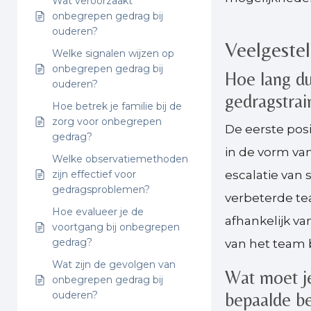
Wat veroorzaakt
onbegrepen gedrag bij
ouderen?
Veelgeste
Welke signalen wijzen op
onbegrepen gedrag bij
Hoe lang du
ouderen?
gedragstrai
Hoe betrek je familie bij de
zorg voor onbegrepen
De eerste posi
gedrag?
in de vorm va
Welke observatiemethoden
zijn effectief voor
escalatie van 
gedragsproblemen?
verbeterde t
Hoe evalueer je de
afhankelijk va
voortgang bij onbegrepen
gedrag?
van het team b
Wat zijn de gevolgen van
Wat moet je
onbegrepen gedrag bij
ouderen?
bepaalde be