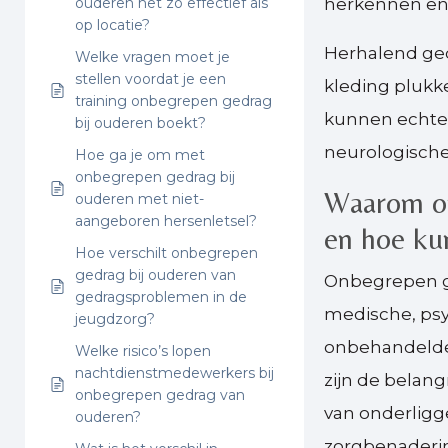
ouderen net zo effectief als
herkennen en 
op locatie?
Herhalend ged
Welke vragen moet je
stellen voordat je een
kleding plukk
training onbegrepen gedrag
kunnen echter
bij ouderen boekt?
neurologische
Hoe ga je om met
onbegrepen gedrag bij
Waarom on
ouderen met niet-
aangeboren hersenletsel?
en hoe ku
Hoe verschilt onbegrepen
gedrag bij ouderen van
Onbegrepen ge
gedragsproblemen in de
medische, ps
jeugdzorg?
onbehandelde 
Welke risico’s lopen
nachtdienstmedewerkers bij
zijn de belan
onbegrepen gedrag van
van onderligg
ouderen?
zorgbenaderi