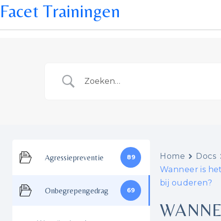
Facet Trainingen
Home
Docs
Agressiepreventie
89
Wanneer is het
bij ouderen?
Onbegrepengedrag
69
WANNEE