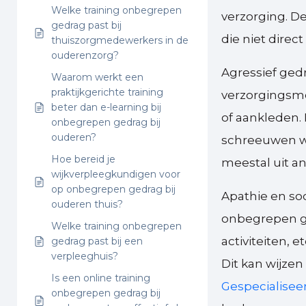
Welke training onbegrepen
verzorging. 
gedrag past bij
die niet direct
thuiszorgmedewerkers in de
ouderenzorg?
Agressief gedr
Waarom werkt een
praktijkgerichte training
verzorgingsmo
beter dan e-learning bij
of aankleden.
onbegrepen gedrag bij
ouderen?
schreeuwen wa
Hoe bereid je
meestal uit an
wijkverpleegkundigen voor
op onbegrepen gedrag bij
Apathie en soc
ouderen thuis?
onbegrepen g
Welke training onbegrepen
activiteiten, e
gedrag past bij een
verpleeghuis?
Dit kan wijzen
Is een online training
Gespecialiseer
onbegrepen gedrag bij