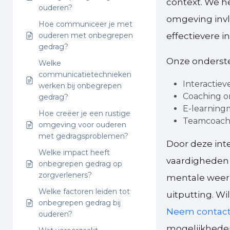
context. We h
ouderen?
omgeving invl
Hoe communiceer je met
ouderen met onbegrepen
effectievere i
gedrag?
Onze onderst
Welke
communicatietechnieken
Interactiev
werken bij onbegrepen
Coaching on
gedrag?
E-learning
Hoe creëer je een rustige
Teamcoachi
omgeving voor ouderen
met gedragsproblemen?
Door deze int
Welke impact heeft
vaardigheden
onbegrepen gedrag op
zorgverleners?
mentale weerb
Welke factoren leiden tot
uitputting. W
onbegrepen gedrag bij
Neem contact
ouderen?
mogelijkhede