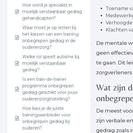
Hoe word je specialist in
Toename va
moeilijk verstaanbaar gedrag
Medewerker
gehandicapten?
Verhoogde 
Waar moet je op letten bij
Klachten va
het kiezen van een training
onbegrepen gedrag in de
De mentale w
ouderenzorg?
geen effectie
Welke rol speelt autisme bij
te gaan. Dit l
moeilijk verstaanbaar
gedrag?
zorgverleners
Is een train-de-trainer
Wat zijn 
programma onbegrepen
gedrag geschikt voor jouw
onbegrepe
ouderenzorginstelling?
Hoe kies je de juiste
De meest voo
trainingsaanbieder voor
zijn verbale e
onbegrepen gedrag bij
ouderen?
gedrag zoals r