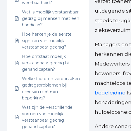
verzet toene
weerbaarheid?
uitdagende si
Wat is moeilijk verstaanbaar
gedrag bij mensen met een
steeds terugk
handicap?
ziekteverzuim 
Hoe herken je de eerste
signalen van moeilijk
Managers en 
verstaanbaar gedrag?
herkennen die 
Hoe ontstaat moeilijk
verstaanbaar gedrag bij
Medewerkers d
gehandicapten?
bewoners, freq
Welke factoren veroorzaken
machteloos te
gedragsproblemen bij
mensen met een
begeleiding
k
beperking?
benaderingen 
Wat zijn de verschillende
hulpeloosheid
vormen van moeilijk
verstaanbaar gedrag
Andere concre
gehandicapten?