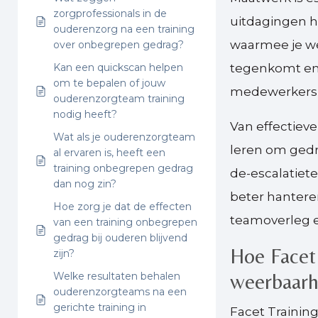
zorgprofessionals in de
uitdagingen he
ouderenzorg na een training
waarmee je we
over onbegrepen gedrag?
Kan een quickscan helpen
tegenkomt en 
om te bepalen of jouw
medewerkers b
ouderenzorgteam training
nodig heeft?
Van effectiev
Wat als je ouderenzorgteam
leren om gedr
al ervaren is, heeft een
training onbegrepen gedrag
de-escalatiet
dan nog zin?
beter hantere
Hoe zorg je dat de effecten
teamoverleg e
van een training onbegrepen
gedrag bij ouderen blijvend
Hoe Facet
zijn?
weerbaarh
Welke resultaten behalen
ouderenzorgteams na een
gerichte training in
Facet Trainin