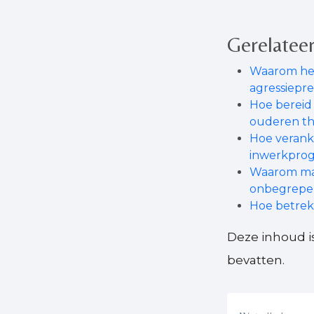
Gerelateer
Waarom hee
agressiepr
Hoe bereid
ouderen th
Hoe verank
inwerkpro
Waarom make
onbegrepen
Hoe betrek 
Deze inhoud i
bevatten.