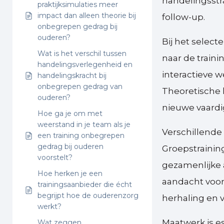
handelingsstr
praktijksimulaties meer
impact dan alleen theorie bij
follow-up.
onbegrepen gedrag bij
ouderen?
Bij het select
Wat is het verschil tussen
naar de train
handelingsverlegenheid en
interactieve 
handelingskracht bij
onbegrepen gedrag van
Theoretische 
ouderen?
nieuwe vaardi
Hoe ga je om met
weerstand in je team als je
Verschillende
een training onbegrepen
gedrag bij ouderen
Groepstrainin
voorstelt?
gezamenlijke 
Hoe herken je een
aandacht voor
trainingsaanbieder die écht
begrijpt hoe de ouderenzorg
herhaling en 
werkt?
Maatwerk is e
Wat zeggen