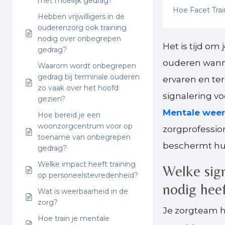
met moeilijk gedrag?
Hoe Facet Tra
Hebben vrijwilligers in de
ouderenzorg ook training
nodig over onbegrepen
Het is tijd om
gedrag?
ouderen wann
Waarom wordt onbegrepen
gedrag bij terminale ouderen
ervaren en te
zo vaak over het hoofd
signalering vo
gezien?
Mentale weer
Hoe bereid je een
woonzorgcentrum voor op
zorgprofessio
toename van onbegrepen
beschermt hu
gedrag?
Welke impact heeft training
Welke sig
op personeelstevredenheid?
nodig hee
Wat is weerbaarheid in de
zorg?
Je zorgteam h
Hoe train je mentale