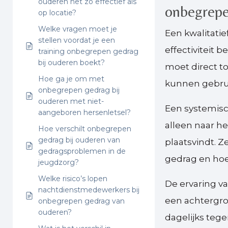
ouderen net zo effectief als
onbegrepe
op locatie?
Welke vragen moet je
Een kwalitatie
stellen voordat je een
effectiviteit b
training onbegrepen gedrag
bij ouderen boekt?
moet direct 
Hoe ga je om met
kunnen gebrui
onbegrepen gedrag bij
ouderen met niet-
Een systemisch
aangeboren hersenletsel?
alleen naar he
Hoe verschilt onbegrepen
gedrag bij ouderen van
plaatsvindt. Z
gedragsproblemen in de
gedrag en hoe
jeugdzorg?
Welke risico’s lopen
De ervaring va
nachtdienstmedewerkers bij
een achtergro
onbegrepen gedrag van
ouderen?
dagelijks teg