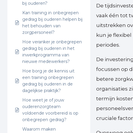
bij ouderen?
De tijdsinves
Kan training in onbegrepen
vaak één tot 
gedrag bij ouderen helpen bij
uitstrekken 
het behouden van
zorgpersoneel?
kun je flexibe
Hoe veranker je onbegrepen
periodes.
gedrag bij ouderen in het
inwerkprogramma van
De investering
nieuwe medewerkers?
focussen op d
Hoe borg je de kennis uit
een training onbegrepen
betere zorgkwa
gedrag bij ouderen in de
organisaties z
dagelijkse praktijk?
termijn koste
Hoe weet je of jouw
ouderenzorgteam
personeelsver
voldoende voorbereid is op
cruciale facto
onbegrepen gedrag?
Waarom maken
Overweeg ook 