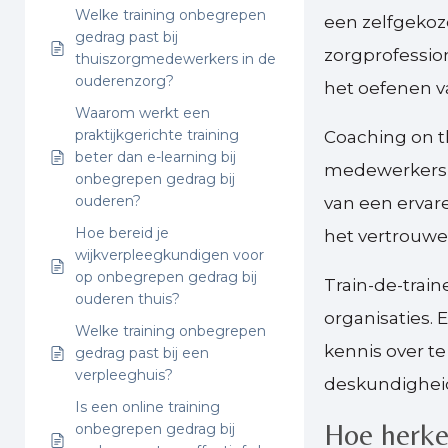
Welke training onbegrepen
een zelfgekoz
gedrag past bij
zorgprofessio
thuiszorgmedewerkers in de
ouderenzorg?
het oefenen v
Waarom werkt een
praktijkgerichte training
Coaching on th
beter dan e-learning bij
medewerkers i
onbegrepen gedrag bij
ouderen?
van een ervar
Hoe bereid je
het vertrouwe
wijkverpleegkundigen voor
op onbegrepen gedrag bij
Train-de-trai
ouderen thuis?
organisaties.
Welke training onbegrepen
kennis over t
gedrag past bij een
verpleeghuis?
deskundighei
Is een online training
Hoe herken
onbegrepen gedrag bij