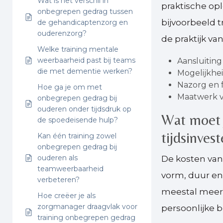
Wat is het verschil in
praktische op
onbegrepen gedrag tussen
bijvoorbeeld 
de gehandicaptenzorg en
ouderenzorg?
de praktijk va
Welke training mentale
weerbaarheid past bij teams
Aansluiting
die met dementie werken?
Mogelijkhe
Nazorg en f
Hoe ga je om met
Maatwerk v
onbegrepen gedrag bij
ouderen onder tijdsdruk op
Wat moet 
de spoedeisende hulp?
tijdsinves
Kan één training zowel
onbegrepen gedrag bij
ouderen als
De kosten van 
teamweerbaarheid
vorm, duur en
verbeteren?
meestal meer 
Hoe creëer je als
zorgmanager draagvlak voor
persoonlijke b
training onbegrepen gedrag