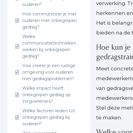
verwerking. Tr
ouderen?
herkennen en 
Hoe communiceer je met
ouderen met onbegrepen
Het is belangr
gedrag?
bieden na de t
Welke
communicatietechnieken
Hoe kun je 
werken bij onbegrepen
gedragstrai
gedrag?
Hoe creëer je een rustige
Meet concrete 
omgeving voor ouderen
medewerkertev
met gedragsproblemen?
van gedragsve
Welke impact heeft
onbegrepen gedrag op
medewerkers i
zorgverleners?
Stel deze meti
Welke factoren leiden tot
onbegrepen gedrag bij
te maken.
ouderen?
Welke voor