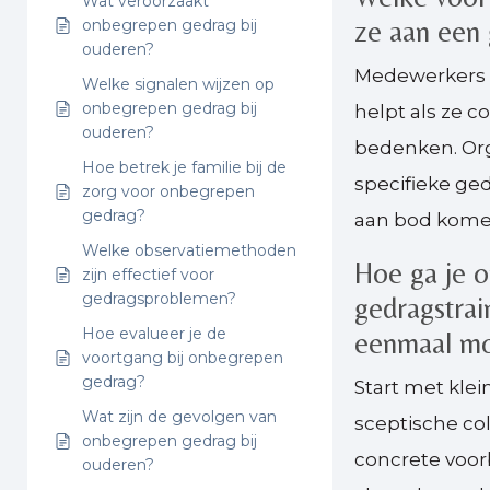
Wat veroorzaakt
ze aan een 
onbegrepen gedrag bij
ouderen?
Medewerkers h
Welke signalen wijzen op
onbegrepen gedrag bij
helpt als ze 
ouderen?
bedenken. Org
Hoe betrek je familie bij de
specifieke ged
zorg voor onbegrepen
gedrag?
aan bod kome
Welke observatiemethoden
Hoe ga je o
zijn effectief voor
gedragsproblemen?
gedragstrai
Hoe evalueer je de
eenmaal moe
voortgang bij onbegrepen
gedrag?
Start met klei
Wat zijn de gevolgen van
sceptische col
onbegrepen gedrag bij
concrete voorb
ouderen?