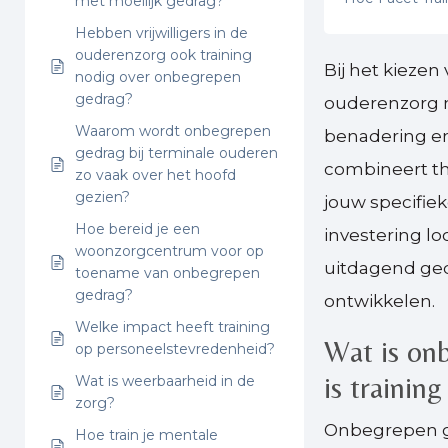
met moeilijk gedrag?
Hebben vrijwilligers in de
ouderenzorg ook training
Bij het kiezen
nodig over onbegrepen
gedrag?
ouderenzorg m
Waarom wordt onbegrepen
benadering en 
gedrag bij terminale ouderen
combineert th
zo vaak over het hoofd
gezien?
jouw specifieke
Hoe bereid je een
investering 
woonzorgcentrum voor op
uitdagend ge
toename van onbegrepen
gedrag?
ontwikkelen.
Welke impact heeft training
Wat is on
op personeelstevredenheid?
is trainin
Wat is weerbaarheid in de
zorg?
Onbegrepen ge
Hoe train je mentale