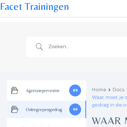
Facet Trainingen
Home
Docs
Agressiepreventie
89
Waar moet je o
gedrag in de 
Onbegrepengedrag
69
WAAR M