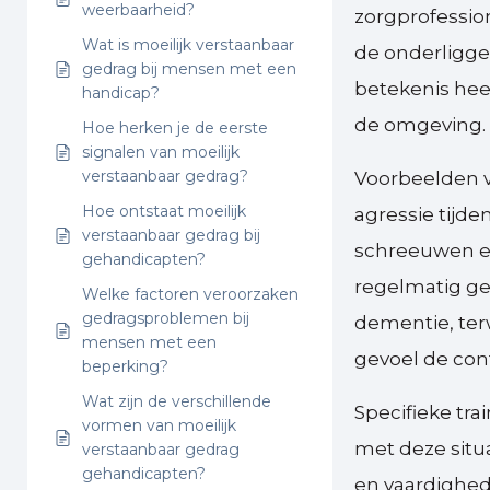
weerbaarheid?
zorgprofession
Wat is moeilijk verstaanbaar
de onderligge
gedrag bij mensen met een
betekenis heeft
handicap?
de omgeving.
Hoe herken je de eerste
signalen van moeilijk
verstaanbaar gedrag?
Voorbeelden v
Hoe ontstaat moeilijk
agressie tijde
verstaanbaar gedrag bij
schreeuwen e
gehandicapten?
regelmatig gez
Welke factoren veroorzaken
gedragsproblemen bij
dementie, terwi
mensen met een
gevoel de cont
beperking?
Wat zijn de verschillende
Specifieke tra
vormen van moeilijk
met deze situ
verstaanbaar gedrag
gehandicapten?
en vaardighed