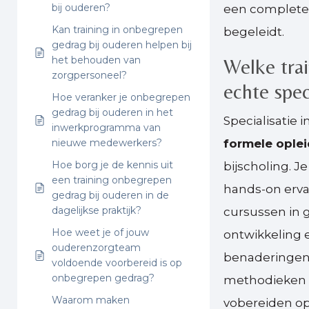
bij ouderen?
een completer 
Kan training in onbegrepen
begeleidt.
gedrag bij ouderen helpen bij
het behouden van
Welke tra
zorgpersoneel?
echte spec
Hoe veranker je onbegrepen
gedrag bij ouderen in het
Specialisatie
inwerkprogramma van
nieuwe medewerkers?
formele ople
Hoe borg je de kennis uit
bijscholing. 
een training onbegrepen
hands-on ervar
gedrag bij ouderen in de
dagelijkse praktijk?
cursussen in 
Hoe weet je of jouw
ontwikkeling
ouderenzorgteam
benaderingen 
voldoende voorbereid is op
onbegrepen gedrag?
methodieken k
Waarom maken
vobereiden op