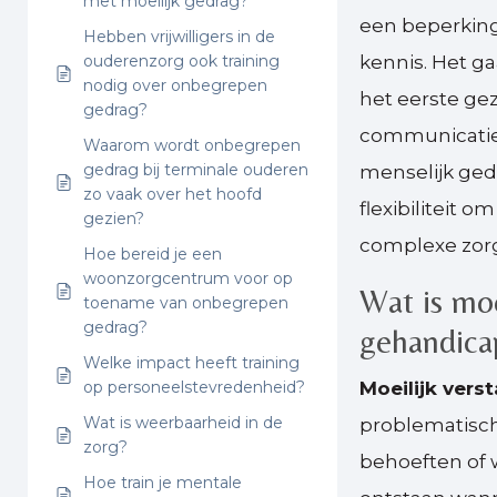
met moeilijk gedrag?
een beperking
Hebben vrijwilligers in de
ouderenzorg ook training
kennis. Het g
nodig over onbegrepen
het eerste gez
gedrag?
communicatie i
Waarom wordt onbegrepen
gedrag bij terminale ouderen
menselijk ged
zo vaak over het hoofd
flexibiliteit 
gezien?
complexe zorg
Hoe bereid je een
woonzorgcentrum voor op
Wat is moe
toename van onbegrepen
gedrag?
gehandicap
Welke impact heeft training
op personeelstevredenheid?
Moeilijk vers
Wat is weerbaarheid in de
problematisch 
zorg?
behoeften of 
Hoe train je mentale