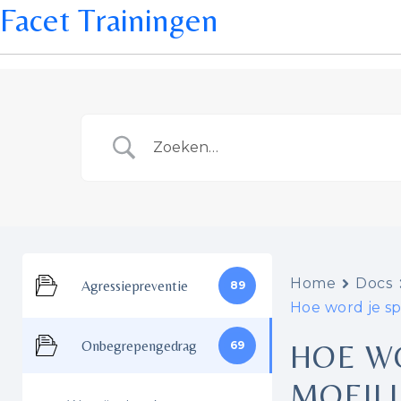
Facet Trainingen
Home
Docs
Agressiepreventie
89
Hoe word je sp
Onbegrepengedrag
69
HOE WO
MOEIL