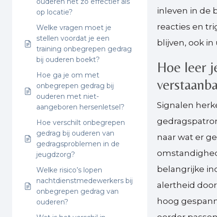
ouderen net zo effectief als
inleven in de 
op locatie?
reacties en tr
Welke vragen moet je
stellen voordat je een
blijven, ook 
training onbegrepen gedrag
bij ouderen boekt?
Hoe leer j
Hoe ga je om met
verstaanb
onbegrepen gedrag bij
ouderen met niet-
Signalen her
aangeboren hersenletsel?
gedragspatrone
Hoe verschilt onbegrepen
gedrag bij ouderen van
naar wat er g
gedragsproblemen in de
omstandighede
jeugdzorg?
belangrijke i
Welke risico’s lopen
nachtdienstmedewerkers bij
alertheid doo
onbegrepen gedrag van
hoog gespanne
ouderen?