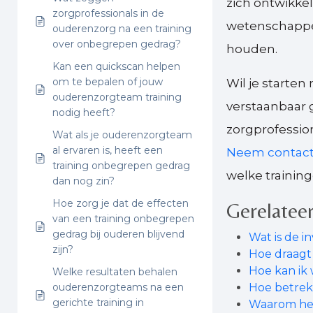
zich ontwikke
zorgprofessionals in de
wetenschappeli
ouderenzorg na een training
over onbegrepen gedrag?
houden.
Kan een quickscan helpen
om te bepalen of jouw
Wil je starten 
ouderenzorgteam training
verstaanbaar 
nodig heeft?
zorgprofessio
Wat als je ouderenzorgteam
al ervaren is, heeft een
Neem contac
training onbegrepen gedrag
welke training
dan nog zin?
Hoe zorg je dat de effecten
Gerelateer
van een training onbegrepen
gedrag bij ouderen blijvend
Wat is de i
zijn?
Hoe draagt 
Hoe kan ik
Welke resultaten behalen
ouderenzorgteams na een
Hoe betrek 
gerichte training in
Waarom hee