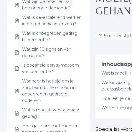
Wat zijn de tekenen van
GEHAN
beginnende dementie?
Wat is de-escalerend werken
in de gehandicaptenzorg?
Wat is onbegrepen gedrag
5 min leestijd
bij dementie?
Wat zijn 10 signalen van
dementie?
Inhoudsop
Is boosheid een symptoom
van dementie?
Wat is moeilij
Wanneer is het tijd om je
Welke vaardigh
zorgteam bij te scholen in
gedragsbegele
onbegrepen gedrag bij
Hoe leer je de
ouderen?
Welke training
Wat is moeilijk verstaanbaar
gedrag?
Hoe ga je om met mensen
Specialist wo