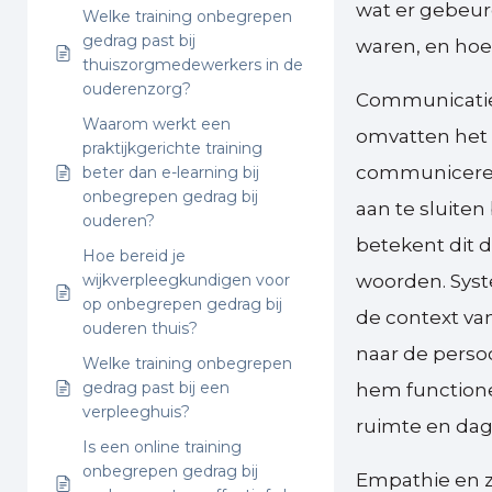
wat er gebeur
Welke training onbegrepen
gedrag past bij
waren, en hoe
thuiszorgmedewerkers in de
ouderenzorg?
Communicatie
Waarom werkt een
omvatten het 
praktijkgerichte training
communiceren,
beter dan e-learning bij
onbegrepen gedrag bij
aan te sluite
ouderen?
betekent dit 
Hoe bereid je
wijkverpleegkundigen voor
woorden. Syst
op onbegrepen gedrag bij
de context van
ouderen thuis?
naar de perso
Welke training onbegrepen
gedrag past bij een
hem functionee
verpleeghuis?
ruimte en dage
Is een online training
onbegrepen gedrag bij
Empathie en z