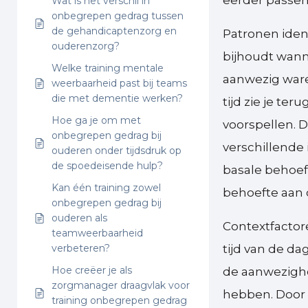
eerder passe
Wat is het verschil in
onbegrepen gedrag tussen
de gehandicaptenzorg en
Patronen ident
ouderenzorg?
bijhoudt wann
Welke training mentale
aanwezig ware
weerbaarheid past bij teams
die met dementie werken?
tijd zie je te
Hoe ga je om met
voorspellen. 
onbegrepen gedrag bij
verschillende
ouderen onder tijdsdruk op
de spoedeisende hulp?
basale behoef
Kan één training zowel
behoefte aan c
onbegrepen gedrag bij
ouderen als
Contextfactore
teamweerbaarheid
verbeteren?
tijd van de da
Hoe creëer je als
de aanwezighe
zorgmanager draagvlak voor
hebben. Door d
training onbegrepen gedrag