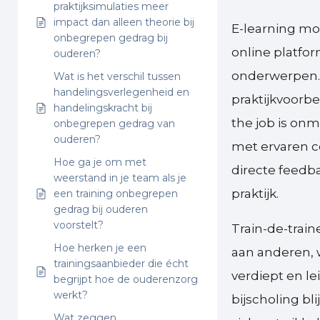
praktijksimulaties meer
impact dan alleen theorie bij
E-learning mod
onbegrepen gedrag bij
online platfor
ouderen?
onderwerpen. 
Wat is het verschil tussen
handelingsverlegenheid en
praktijkvoorbe
handelingskracht bij
the job is onm
onbegrepen gedrag van
ouderen?
met ervaren co
Hoe ga je om met
directe feedba
weerstand in je team als je
praktijk.
een training onbegrepen
gedrag bij ouderen
voorstelt?
Train-de-trai
Hoe herken je een
aan anderen, w
trainingsaanbieder die écht
verdiept en l
begrijpt hoe de ouderenzorg
werkt?
bijscholing bl
Wat zeggen