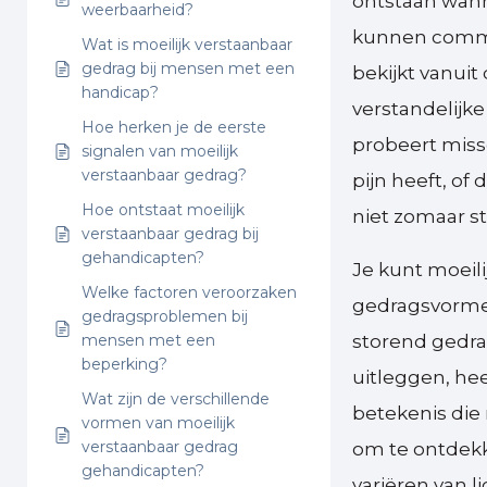
ontstaan wann
weerbaarheid?
kunnen commun
Wat is moeilijk verstaanbaar
gedrag bij mensen met een
bekijkt vanui
handicap?
verstandelijke
Hoe herken je de eerste
probeert miss
signalen van moeilijk
verstaanbaar gedrag?
pijn heeft, of
Hoe ontstaat moeilijk
niet zomaar s
verstaanbaar gedrag bij
gehandicapten?
Je kunt moeil
Welke factoren veroorzaken
gedragsvormen 
gedragsproblemen bij
mensen met een
storend gedra
beperking?
uitleggen, he
Wat zijn de verschillende
betekenis die 
vormen van moeilijk
verstaanbaar gedrag
om te ontdekk
gehandicapten?
variëren van 