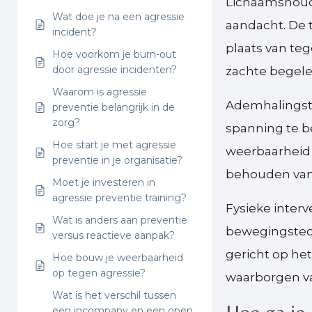
Lichaamshoudi
Wat doe je na een agressie
aandacht. De t
incident?
plaats van te
Hoe voorkom je burn-out
door agressie incidenten?
zachte begele
Waarom is agressie
Ademhalingste
preventie belangrijk in de
zorg?
spanning te b
Hoe start je met agressie
weerbaarheid e
preventie in je organisatie?
behouden van 
Moet je investeren in
agressie preventie training?
Fysieke inter
Wat is anders aan preventie
bewegingstech
versus reactieve aanpak?
gericht op he
Hoe bouw je weerbaarheid
op tegen agressie?
waarborgen van
Wat is het verschil tussen
een incompany en een open