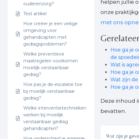
helpen jullie
ouderenzorg?
onze praktijkg
Test artikel
met ons opn
Hoe creëer je een veilige
omgeving voor
Gerelateer
gehandicapten met
gedragsproblemen?
Hoe ga je 
Welke preventieve
de spoedei
maatregelen voorkomen
Wat is agre
moeilijk verstaanbaar
Hoe ga je 
gedrag?
Wat zijn de
Hoe pas je de-escalatie toe
Hoe ga je 
bij moeilijk verstaanbaar
gedrag?
Deze inhoud i
Welke interventietechnieken
bevatten.
werken bij moeilijk
verstaanbaar gedrag
gehandicapten?
Wat zijn je gev
Hoe onderscheid je agressie