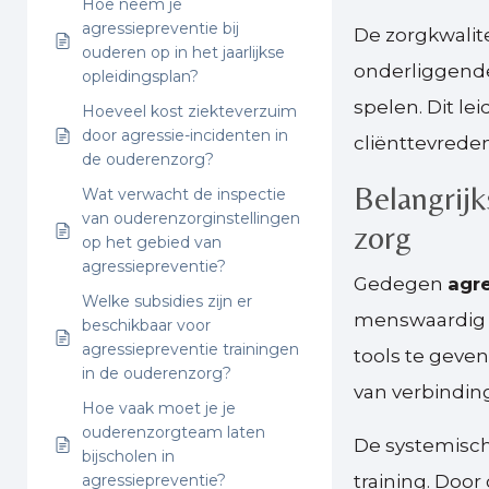
Hoe neem je
agressiepreventie bij
De zorgkwalite
ouderen op in het jaarlijkse
onderliggende
opleidingsplan?
spelen. Dit le
Hoeveel kost ziekteverzuim
door agressie-incidenten in
cliënttevrede
de ouderenzorg?
Belangrijk
Wat verwacht de inspectie
van ouderenzorginstellingen
zorg
op het gebied van
agressiepreventie?
Gedegen
agre
Welke subsidies zijn er
menswaardig 
beschikbaar voor
agressiepreventie trainingen
tools te geve
in de ouderenzorg?
van verbindin
Hoe vaak moet je je
ouderenzorgteam laten
De systemisch
bijscholen in
agressiepreventie?
training. Door