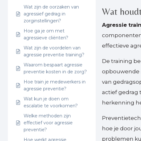
Wat zijn de oorzaken van
Wat houdt 
agressief gedrag in
zorginstellingen?
Agressie trai
Hoe ga je om met
componenten 
agressieve cliënten?
effectieve agr
Wat zijn de voordelen van
agressie preventie training?
De training b
Waarom bespaart agressie
opbouwende s
preventie kosten in de zorg?
van gedragso
Hoe train je medewerkers in
agressie preventie?
actief gedrag
Wat kun je doen om
herkenning hel
escalatie te voorkomen?
Welke methoden zijn
Preventietechn
effectief voor agressie
hoe je door j
preventie?
problemen kun
Hoe werkt agressie