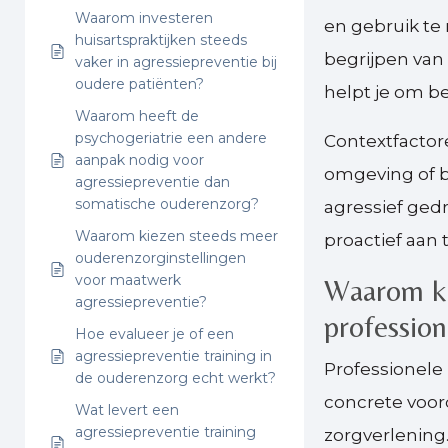
Waarom investeren
en gebruik te
huisartspraktijken steeds
begrijpen van
vaker in agressiepreventie bij
oudere patiënten?
helpt je om be
Waarom heeft de
psychogeriatrie een andere
Contextfactore
aanpak nodig voor
omgeving of b
agressiepreventie dan
somatische ouderenzorg?
agressief gedr
Waarom kiezen steeds meer
proactief aan 
ouderenzorginstellingen
voor maatwerk
Waarom ki
agressiepreventie?
profession
Hoe evalueer je of een
agressiepreventie training in
Professionele
de ouderenzorg echt werkt?
concrete voord
Wat levert een
agressiepreventie training
zorgverlening