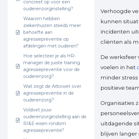
concreet op voor een
ouderenzorginstelling?
Verhoogde vei
Waarom hebben
kunnen situat
ziekenhuizen steeds meer
incidenten uit
behoefte aan
agressiepreventie op
cliënten als 
afdelingen met ouderen?
Hoe selecteer je als HR-
De werksfeer 
manager de juiste training
voelen in het
agressiepreventie voor de
ouderenzorg?
minder stress
Wat zegt de Arbowet over
positieve te
agressiepreventie in de
ouderenzorg?
Organisaties z
Voldoet jouw
personeelsver
ouderenzorginstelling aan de
uitdagende si
RI&E-eisen rondom
agressiepreventie?
blijven langer