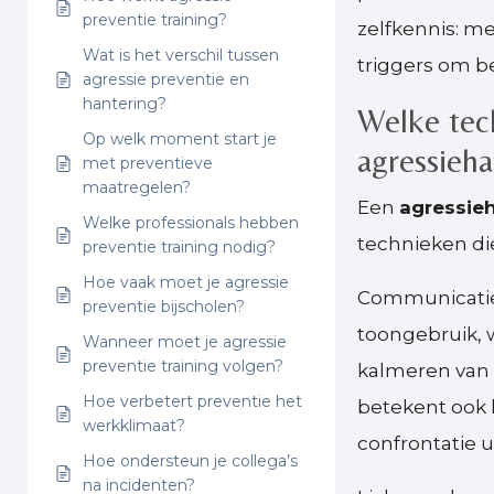
preventie training?
zelfkennis: m
Wat is het verschil tussen
triggers om b
agressie preventie en
hantering?
Welke tech
Op welk moment start je
agressieha
met preventieve
maatregelen?
Een
agressieh
Welke professionals hebben
technieken die
preventie training nodig?
Hoe vaak moet je agressie
Communicatiev
preventie bijscholen?
toongebruik, 
Wanneer moet je agressie
preventie training volgen?
kalmeren van 
Hoe verbetert preventie het
betekent ook h
werkklimaat?
confrontatie ui
Hoe ondersteun je collega’s
na incidenten?