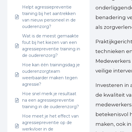
Helpt agressiepreventie
onderliggende
training bij het aantrekken
benadering ver
van nieuw personeel in de
ouderenzorg?
als zorgverlen
Wat is de meest gemaakte
Praktijkgerich
fout bij het kiezen van een
agressiepreventie training in
technieken en
de ouderenzorg?
Medewerkers h
Hoe kan één trainingsdag je
veilige interv
ouderenzorgteam
weerbaarder maken tegen
agressie?
Investeren in 
Hoe snel merk je resultaat
de kwaliteit v
na een agressiepreventie
medewerkers. 
training in de ouderenzorg?
betekenisvol 
Hoe meet je het effect van
agressiepreventie op de
maken, ook in 
werkvloer in de