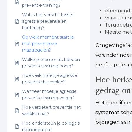
preventie training?
Afnemende 
Wat is het verschil tussen
Veranderin
agressie preventie en
Teruggetrok
hantering?
Moeite met 
Op welk moment start je
met preventieve
Omgevingsfact
maatregelen?
veranderingen
Welke professionals hebben
heeft op de a
preventie training nodig?
Hoe vaak moet je agressie
Hoe herken
preventie bijscholen?
gedrag on
Wanneer moet je agressie
preventie training volgen?
Het identific
Hoe verbetert preventie het
systematische 
werkklimaat?
bijdragen aa
Hoe ondersteun je collega’s
na incidenten?