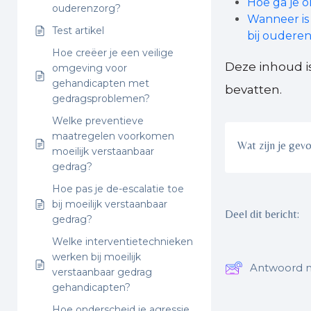
Hoe ga je o
ouderenzorg?
Wanneer is 
Test artikel
bij oudere
Hoe creëer je een veilige
Deze inhoud i
omgeving voor
gehandicapten met
bevatten.
gedragsproblemen?
Welke preventieve
maatregelen voorkomen
Wat zijn je gev
moeilijk verstaanbaar
gedrag?
Hoe pas je de-escalatie toe
bij moeilijk verstaanbaar
Deel dit bericht:
gedrag?
Welke interventietechnieken
werken bij moeilijk
Antwoord n
verstaanbaar gedrag
gehandicapten?
Hoe onderscheid je agressie