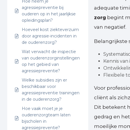
Hoe neem je
agressiepreventie bij
adequate timi
ouderen op in het jaarlijkse
zorg
begint me
opleidingsplan?
van negatief.
Hoeveel kost ziekteverzuim
door agressie-incidenten in
Belangrijkste
de ouderenzorg?
Wat verwacht de inspectie
Systematis
van ouderenzorginstellingen
Kennis van 
op het gebied van
Ontwikkeli
agressiepreventie?
Flexibele 
Welke subsidies zijn er
beschikbaar voor
Voor professio
agressiepreventie trainingen
cliënt als zic
in de ouderenzorg?
Dit betekent 
Hoe vaak moet je je
ouderenzorgteam laten
gedrag en he
bijscholen in
moeilijke mom
agressiepreventie?