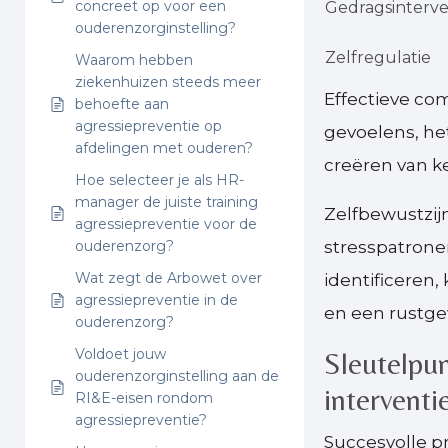
concreet op voor een
Gedragsinterve
ouderenzorginstelling?
Zelfregulatie
Waarom hebben
ziekenhuizen steeds meer
Effectieve c
behoefte aan
agressiepreventie op
gevoelens, he
afdelingen met ouderen?
creëren van k
Hoe selecteer je als HR-
manager de juiste training
Zelfbewustzijn
agressiepreventie voor de
ouderenzorg?
stresspatrone
Wat zegt de Arbowet over
identificeren
agressiepreventie in de
en een rustge
ouderenzorg?
Voldoet jouw
Sleutelpun
ouderenzorginstelling aan de
interventi
RI&E-eisen rondom
agressiepreventie?
Succesvolle p