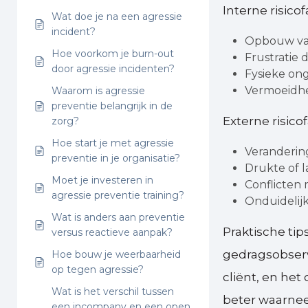
Interne risico
Wat doe je na een agressie
incident?
Opbouw van
Hoe voorkom je burn-out
Frustratie
door agressie incidenten?
Fysieke on
Vermoeidhe
Waarom is agressie
preventie belangrijk in de
Externe risico
zorg?
Hoe start je met agressie
Verandering
preventie in je organisatie?
Drukte of 
Moet je investeren in
Conflicten 
agressie preventie training?
Onduidelij
Wat is anders aan preventie
Praktische ti
versus reactieve aanpak?
gedragsobserv
Hoe bouw je weerbaarheid
op tegen agressie?
cliënt, en he
Wat is het verschil tussen
beter waarnee
een incompany en een open