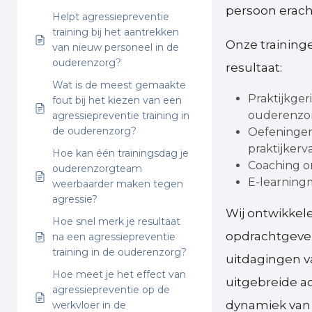
persoon eracht
Helpt agressiepreventie
training bij het aantrekken
Onze training
van nieuw personeel in de
ouderenzorg?
resultaat:
Wat is de meest gemaakte
Praktijkger
fout bij het kiezen van een
ouderenzo
agressiepreventie training in
de ouderenzorg?
Oefeningen 
praktijkerv
Hoe kan één trainingsdag je
Coaching on
ouderenzorgteam
E-learningm
weerbaarder maken tegen
agressie?
Wij ontwikkel
Hoe snel merk je resultaat
opdrachtgevers
na een agressiepreventie
training in de ouderenzorg?
uitdagingen v
Hoe meet je het effect van
uitgebreide a
agressiepreventie op de
dynamiek van
werkvloer in de