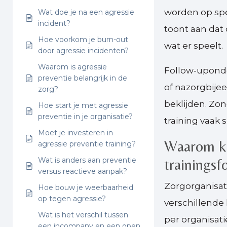
worden op spe
Wat doe je na een agressie
incident?
toont aan dat 
Hoe voorkom je burn-out
wat er speelt.
door agressie incidenten?
Waarom is agressie
Follow-uponde
preventie belangrijk in de
of nazorgbije
zorg?
beklijden. Zo
Hoe start je met agressie
preventie in je organisatie?
training vaak 
Moet je investeren in
Waarom ki
agressie preventie training?
Wat is anders aan preventie
trainingsf
versus reactieve aanpak?
Zorgorganisat
Hoe bouw je weerbaarheid
op tegen agressie?
verschillend
Wat is het verschil tussen
per organisati
een incompany en een open