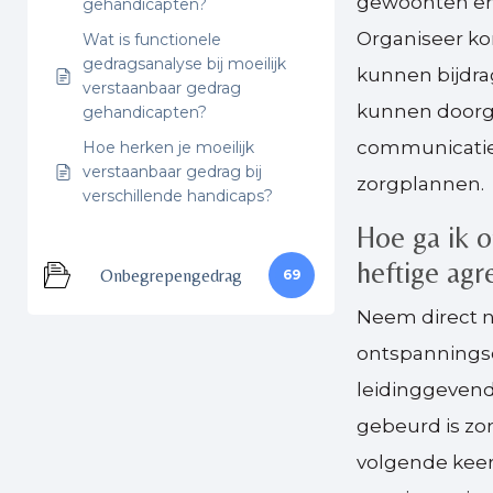
gewoonten en 
gehandicapten?
Organiseer kor
Wat is functionele
gedragsanalyse bij moeilijk
kunnen bijdra
verstaanbaar gedrag
kunnen doorge
gehandicapten?
communicatie 
Hoe herken je moeilijk
verstaanbaar gedrag bij
zorgplannen.
verschillende handicaps?
Hoe ga ik o
heftige agr
Onbegrepengedrag
69
Neem direct na
ontspanningso
leidinggevend
gebeurd is zon
volgende keer