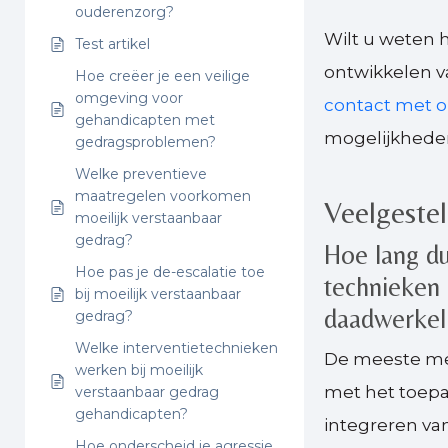
ouderenzorg?
Wilt u weten 
Test artikel
ontwikkelen v
Hoe creëer je een veilige
omgeving voor
contact met o
gehandicapten met
mogelijkheden
gedragsproblemen?
Welke preventieve
maatregelen voorkomen
Veelgeste
moeilijk verstaanbaar
gedrag?
Hoe lang d
Hoe pas je de-escalatie toe
technieken 
bij moeilijk verstaanbaar
daadwerkeli
gedrag?
Welke interventietechnieken
De meeste me
werken bij moeilijk
met het toepa
verstaanbaar gedrag
gehandicapten?
integreren va
Hoe onderscheid je agressie