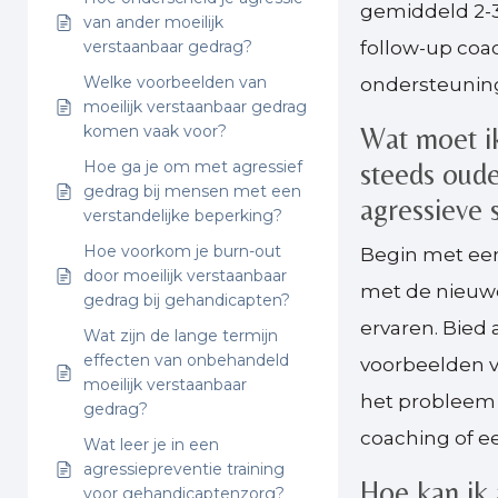
gemiddeld 2-3
van ander moeilijk
verstaanbaar gedrag?
follow-up coa
Welke voorbeelden van
ondersteuning
moeilijk verstaanbaar gedrag
komen vaak voor?
Wat moet ik
Hoe ga je om met agressief
steeds oude
gedrag bij mensen met een
agressieve s
verstandelijke beperking?
Hoe voorkom je burn-out
Begin met een
door moeilijk verstaanbaar
met de nieuwe
gedrag bij gehandicapten?
ervaren. Bied
Wat zijn de lange termijn
effecten van onbehandeld
voorbeelden v
moeilijk verstaanbaar
het probleem 
gedrag?
coaching of ee
Wat leer je in een
agressiepreventie training
Hoe kan ik 
voor gehandicaptenzorg?