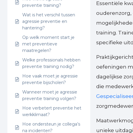
Essentiële kwal
preventie training?
ouderenzorg, d
Wat is het verschil tussen
agressie preventie en
mogelijkhede
hantering?
training. Tra
Op welk moment start je
specifieke ui
met preventieve
maatregelen?
Praktijkgericht
Welke professionals hebben
preventie training nodig?
oefeningen me
Hoe vaak moet je agressie
dagelijkse zo
preventie bijscholen?
die medewerk
Wanneer moet je agressie
Gespecialiseer
preventie training volgen?
zorgmedewerk
Hoe verbetert preventie het
werkklimaat?
Maatwerkmogel
Hoe ondersteun je collega’s
unieke uitdag
na incidenten?