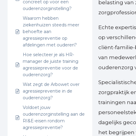
concreet op voor een
belasting van
ouderenzorginstelling?
zorgprofession
Waarom hebben
ziekenhuizen steeds meer
Echte experti
behoefte aan
op verschille
agressiepreventie op
afdelingen met ouderen?
cliënt-famili
Hoe selecteer je als HR-
van medewerke
manager de juiste training
ouderenzorg v
agressiepreventie voor de
ouderenzorg?
Specialistisch
Wat zegt de Arbowet over
agressiepreventie in de
zorgpraktijk e
ouderenzorg?
trainingen na
Voldoet jouw
personeelste
ouderenzorginstelling aan de
RI&E-eisen rondom
dagelijks gec
agressiepreventie?
het begrijpen