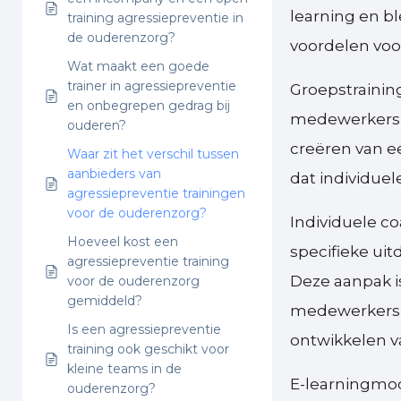
learning en b
training agressiepreventie in
de ouderenzorg?
voordelen voo
Wat maakt een goede
trainer in agressiepreventie
Groepstrainin
en onbegrepen gedrag bij
medewerkers d
ouderen?
creëren van e
Waar zit het verschil tussen
aanbieders van
dat individue
agressiepreventie trainingen
voor de ouderenzorg?
Individuele c
Hoeveel kost een
specifieke ui
agressiepreventie training
Deze aanpak i
voor de ouderenzorg
gemiddeld?
medewerkers te
Is een agressiepreventie
ontwikkelen v
training ook geschikt voor
kleine teams in de
E-learningmod
ouderenzorg?