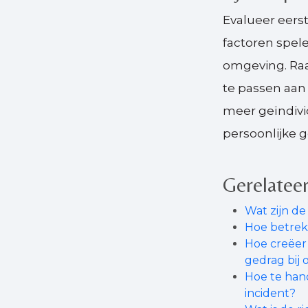
Evalueer eerst
factoren spele
omgeving. Raa
te passen aan 
meer geïndivi
persoonlijke 
Gerelateer
Wat zijn de
Hoe betrek 
Hoe creëer
gedrag bij
Hoe te hand
incident?