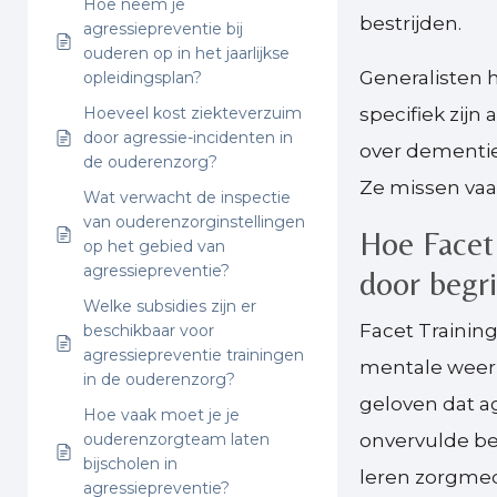
Hoe neem je
bestrijden.
agressiepreventie bij
ouderen op in het jaarlijkse
Generalisten 
opleidingsplan?
Hoeveel kost ziekteverzuim
specifiek zij
door agressie-incidenten in
over dementie
de ouderenzorg?
Ze missen vaa
Wat verwacht de inspectie
van ouderenzorginstellingen
Hoe Facet 
op het gebied van
agressiepreventie?
door begr
Welke subsidies zijn er
Facet Trainin
beschikbaar voor
agressiepreventie trainingen
mentale weerb
in de ouderenzorg?
geloven dat ag
Hoe vaak moet je je
ouderenzorgteam laten
onvervulde be
bijscholen in
leren zorgmed
agressiepreventie?