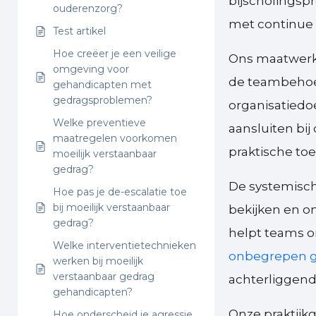
bijscholingsp
ouderenzorg?
met continue 
Test artikel
Hoe creëer je een veilige
Ons maatwerk 
omgeving voor
de teambehoef
gehandicapten met
gedragsproblemen?
organisatiedoe
Welke preventieve
aansluiten bi
maatregelen voorkomen
praktische toe
moeilijk verstaanbaar
gedrag?
De systemisch
Hoe pas je de-escalatie toe
bij moeilijk verstaanbaar
bekijken en o
gedrag?
helpt teams o
Welke interventietechnieken
onbegrepen g
werken bij moeilijk
verstaanbaar gedrag
achterliggend
gehandicapten?
Onze praktijk
Hoe onderscheid je agressie