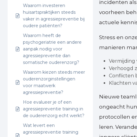
incidenten als
Waarom investeren
voorheen behe
huisartspraktijken steeds
vaker in agressiepreventie bij
actuele kenni
oudere patiënten?
Waarom heeft de
Stress en onz
psychogeriatrie een andere
manieren man
aanpak nodig voor
agressiepreventie dan
Vermijding 
somatische ouderenzorg?
Verhoogd z
Waarom kiezen steeds meer
Conflicten
ouderenzorginstellingen
Klachten v
voor maatwerk
agressiepreventie?
Nieuwe teamle
Hoe evalueer je of een
ongeacht hun e
agressiepreventie training in
de ouderenzorg echt werkt?
protocollen 
Wat levert een
leren. Verand
agressiepreventie training