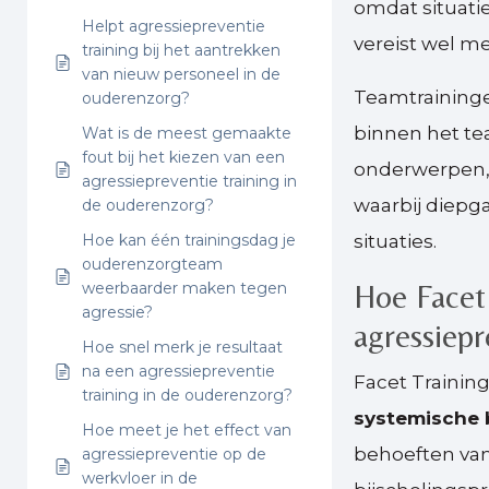
omdat situati
Helpt agressiepreventie
vereist wel me
training bij het aantrekken
van nieuw personeel in de
Teamtraininge
ouderenzorg?
binnen het tea
Wat is de meest gemaakte
fout bij het kiezen van een
onderwerpen, 
agressiepreventie training in
waarbij diepg
de ouderenzorg?
Hoe kan één trainingsdag je
situaties.
ouderenzorgteam
Hoe Facet
weerbaarder maken tegen
agressie?
agressiep
Hoe snel merk je resultaat
na een agressiepreventie
Facet Trainin
training in de ouderenzorg?
systemische 
Hoe meet je het effect van
behoeften van
agressiepreventie op de
werkvloer in de