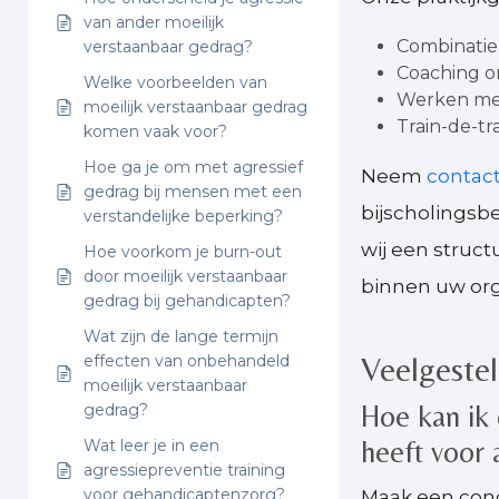
van ander moeilijk
Combinatie 
verstaanbaar gedrag?
Coaching on
Welke voorbeelden van
Werken met 
moeilijk verstaanbaar gedrag
Train-de-tr
komen vaak voor?
Hoe ga je om met agressief
Neem
contac
gedrag bij mensen met een
bijscholings
verstandelijke beperking?
wij een struct
Hoe voorkom je burn-out
door moeilijk verstaanbaar
binnen uw org
gedrag bij gehandicapten?
Wat zijn de lange termijn
Veelgeste
effecten van onbehandeld
moeilijk verstaanbaar
Hoe kan ik 
gedrag?
heeft voor 
Wat leer je in een
agressiepreventie training
voor gehandicaptenzorg?
Maak een conc