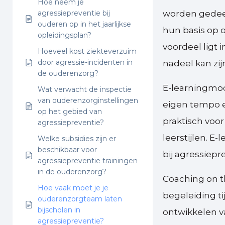
Hoe neem je
agressiepreventie bij
worden gedeeld
ouderen op in het jaarlijkse
hun basis op 
opleidingsplan?
voordeel ligt 
Hoeveel kost ziekteverzuim
door agressie-incidenten in
nadeel kan zijn
de ouderenzorg?
E-learningmod
Wat verwacht de inspectie
van ouderenzorginstellingen
eigen tempo e
op het gebied van
praktisch voo
agressiepreventie?
leerstijlen. E
Welke subsidies zijn er
beschikbaar voor
bij agressiepre
agressiepreventie trainingen
in de ouderenzorg?
Coaching on t
Hoe vaak moet je je
begeleiding ti
ouderenzorgteam laten
bijscholen in
ontwikkelen 
agressiepreventie?