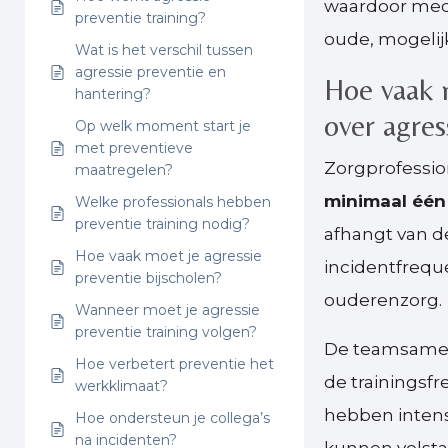
waardoor mede
preventie training?
oude, mogelij
Wat is het verschil tussen
agressie preventie en
Hoe vaak 
hantering?
over agre
Op welk moment start je
met preventieve
Zorgprofessio
maatregelen?
minimaal één 
Welke professionals hebben
preventie training nodig?
afhangt van d
Hoe vaak moet je agressie
incidentfreque
preventie bijscholen?
ouderenzorg.
Wanneer moet je agressie
preventie training volgen?
De teamsamens
Hoe verbetert preventie het
de trainingsf
werkklimaat?
hebben intens
Hoe ondersteun je collega’s
na incidenten?