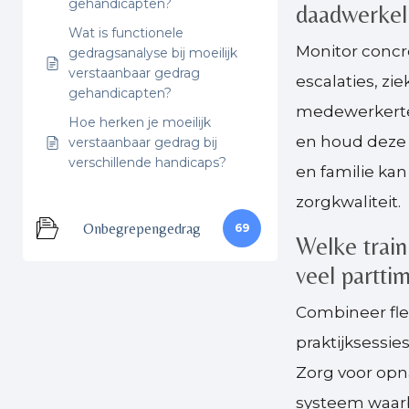
gehandicapten?
daadwerkeli
Wat is functionele
Monitor concre
gedragsanalyse bij moeilijk
verstaanbaar gedrag
escalaties, zi
gehandicapten?
medewerkertev
Hoe herken je moeilijk
en houd deze 
verstaanbaar gedrag bij
verschillende handicaps?
en familie ka
zorgkwaliteit.
Onbegrepengedrag
69
Welke train
veel partt
Combineer fle
praktijksessi
Zorg voor opn
systeem waarb