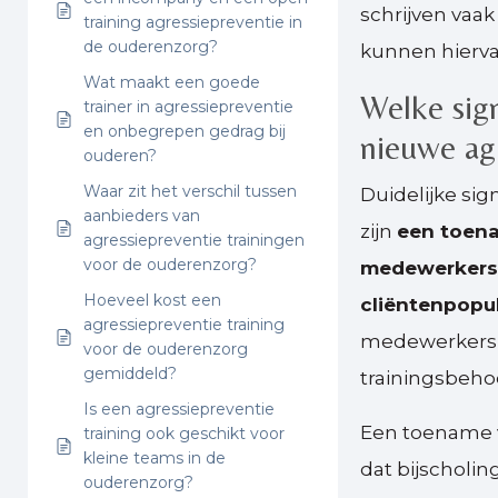
schrijven vaak
training agressiepreventie in
de ouderenzorg?
kunnen hiervan
Wat maakt een goede
Welke sign
trainer in agressiepreventie
en onbegrepen gedrag bij
nieuwe agr
ouderen?
Waar zit het verschil tussen
Duidelijke sig
aanbieders van
zijn
een toena
agressiepreventie trainingen
voor de ouderenzorg?
medewerkers,
Hoeveel kost een
cliëntenpopu
agressiepreventie training
medewerkers 
voor de ouderenzorg
gemiddeld?
trainingsbeho
Is een agressiepreventie
Een toename v
training ook geschikt voor
kleine teams in de
dat bijscholin
ouderenzorg?