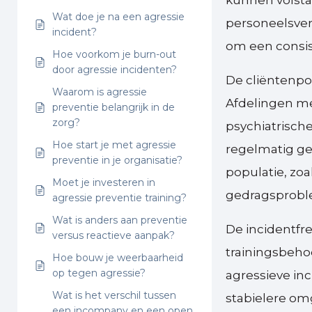
kunnen volstaa
Wat doe je na een agressie
personeelsver
incident?
om een consis
Hoe voorkom je burn-out
door agressie incidenten?
De cliëntenpo
Waarom is agressie
Afdelingen me
preventie belangrijk in de
zorg?
psychiatrisch
Hoe start je met agressie
regelmatig ge
preventie in je organisatie?
populatie, zo
Moet je investeren in
gedragsproble
agressie preventie training?
Wat is anders aan preventie
De incidentfr
versus reactieve aanpak?
trainingsbeho
Hoe bouw je weerbaarheid
op tegen agressie?
agressieve in
Wat is het verschil tussen
stabielere om
een incompany en een open