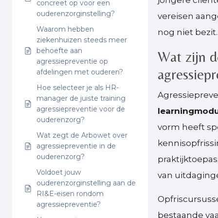
jongere cliën
concreet op voor een
ouderenzorginstelling?
vereisen aang
Waarom hebben
nog niet bezit.
ziekenhuizen steeds meer
behoefte aan
Wat zijn d
agressiepreventie op
agressiepr
afdelingen met ouderen?
Hoe selecteer je als HR-
Agressiepreve
manager de juiste training
agressiepreventie voor de
learningmodu
ouderenzorg?
vorm heeft sp
Wat zegt de Arbowet over
kennisopfrissin
agressiepreventie in de
ouderenzorg?
praktijktoepa
Voldoet jouw
van uitdaging
ouderenzorginstelling aan de
RI&E-eisen rondom
Opfriscursuss
agressiepreventie?
bestaande va