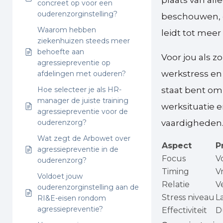
plaats van al
concreet op voor een
ouderenzorginstelling?
beschouwen, o
Waarom hebben
leidt tot meer
ziekenhuizen steeds meer
behoefte aan
Voor jou als 
agressiepreventie op
werkstress en
afdelingen met ouderen?
Hoe selecteer je als HR-
staat bent om 
manager de juiste training
werksituatie e
agressiepreventie voor de
ouderenzorg?
vaardigheden
Wat zegt de Arbowet over
Aspect
P
agressiepreventie in de
Focus
V
ouderenzorg?
Timing
V
Voldoet jouw
Relatie
V
ouderenzorginstelling aan de
Stress niveau
L
RI&E-eisen rondom
agressiepreventie?
Effectiviteit
D