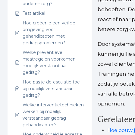
ouderenzorg?
behoeften. Dez
Test artikel
reactief naar 
Hoe creëer je een veilige
betere zorgkw
omgeving voor
gehandicapten met
gedragsproblemen?
Door systema
Welke preventieve
kunnen jullie
maatregelen voorkomen
zowel cliënte
moeilijk verstaanbaar
gedrag?
Trainingen he
Hoe pas je de-escalatie toe
zodat je bete
bij moeilijk verstaanbaar
van alle betr
gedrag?
opnemen.
Welke interventietechnieken
werken bij moeilijk
Gerelateer
verstaanbaar gedrag
gehandicapten?
Hoe bouw j
Hoe onderscheid je agressie