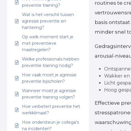
routines te c
preventie training?
vertrouwensre
Wat is het verschil tussen
agressie preventie en
basis ontstaat
hantering?
minder snel t
Op welk moment start je
met preventieve
Gedragsinterv
maatregelen?
arousal-niveau
Welke professionals hebben
preventie training nodig?
Ontspannen 
Hoe vaak moet je agressie
Wakker en 
preventie bijscholen?
Licht gesp
Hoog gespan
Wanneer moet je agressie
preventie training volgen?
Effectieve prev
Hoe verbetert preventie het
stresspatrone
werkklimaat?
waarschuwings
Hoe ondersteun je collega’s
na incidenten?