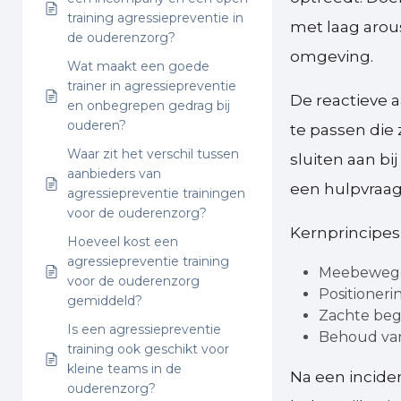
training agressiepreventie in
met laag arou
de ouderenzorg?
omgeving.
Wat maakt een goede
trainer in agressiepreventie
De reactieve 
en onbegrepen gedrag bij
ouderen?
te passen die
Waar zit het verschil tussen
sluiten aan bij
aanbieders van
een hulpvraag
agressiepreventie trainingen
voor de ouderenzorg?
Kernprincipes 
Hoeveel kost een
agressiepreventie training
Meebewegen
voor de ouderenzorg
Positioneri
gemiddeld?
Zachte bege
Is een agressiepreventie
Behoud van 
training ook geschikt voor
kleine teams in de
Na een inciden
ouderenzorg?