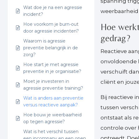
spanning trig
Wat doe je na een agressie
weerbaarheid e
incident?
Hoe voorkom je burn-out
Hoe werkt 
door agressie incidenten?
gedrag?
Waarom is agressie
preventie belangrijk in de
Reactieve aan
zorg?
onvoldoende he
Hoe start je met agressie
preventie in je organisatie?
verschuift dan
Moet je investeren in
cliënt en jouze
agressie preventie training?
Bij reactieve 
Wat is anders aan preventie
versus reactieve aanpak?
tussen verschi
Hoe bouw je weerbaarheid
ontstaat als r
op tegen agressie?
controle over 
Wat is het verschil tussen
optreedt. Doe
een incompany en een open