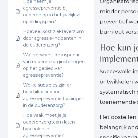
Organisatorisc
Hoe neem je
agressiepreventie bij
minder person
ouderen op in het jaarlijkse
preventief we
opleidingsplan?
Hoeveel kost ziekteverzuim
burn-out versc
door agressie-incidenten in
Hoe kun j
de ouderenzorg?
Wat verwacht de inspectie
implement
van ouderenzorginstellingen
op het gebied van
Succesvolle 
agressiepreventie?
ontwikkelen v
Welke subsidies zijn er
systematisch 
beschikbaar voor
agressiepreventie trainingen
toenemende sp
in de ouderenzorg?
Hoe vaak moet je je
Het opstellen
ouderenzorgteam laten
belangrijk on
bijscholen in
agressiepreventie?
specifieke tri