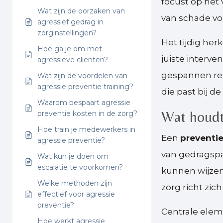
focust op het 
Wat zijn de oorzaken van
van schade vo
agressief gedrag in
zorginstellingen?
Het tijdig her
Hoe ga je om met
juiste interve
agressieve cliënten?
gespannen rea
Wat zijn de voordelen van
agressie preventie training?
die past bij de 
Waarom bespaart agressie
Wat houdt
preventie kosten in de zorg?
Hoe train je medewerkers in
Een
preventi
agressie preventie?
van gedragspa
Wat kun je doen om
escalatie te voorkomen?
kunnen wijzen
Welke methoden zijn
zorg richt zic
effectief voor agressie
preventie?
Centrale elem
Hoe werkt agressie