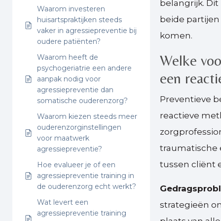
belangrijk. Di
Waarom investeren
beide partij
huisartspraktijken steeds
vaker in agressiepreventie bij
komen.
oudere patiënten?
Welke voo
Waarom heeft de
psychogeriatrie een andere
een react
aanpak nodig voor
agressiepreventie dan
Preventieve b
somatische ouderenzorg?
reactieve meth
Waarom kiezen steeds meer
ouderenzorginstellingen
zorgprofession
voor maatwerk
traumatische 
agressiepreventie?
tussen cliënt 
Hoe evalueer je of een
agressiepreventie training in
de ouderenzorg echt werkt?
Gedragsprob
Wat levert een
strategieën o
agressiepreventie training